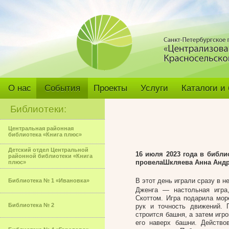
О нас
События
Проекты
Услуги
Каталоги и
Библиотеки:
Центральная районная
библиотека «Книга плюс»
Детский отдел Центральной
16 июля 2023 года в библ
районной библиотеки «Книга
провела
Шкляева Анна Андр
плюс»
В этот день играли сразу в н
Библиотека № 1 «Ивановка»
Дженга — настольная игра
Скоттом. Игра подарила мор
Библиотека № 2
рук и точность движений. 
строится башня, а затем игр
его наверх башни. Действо