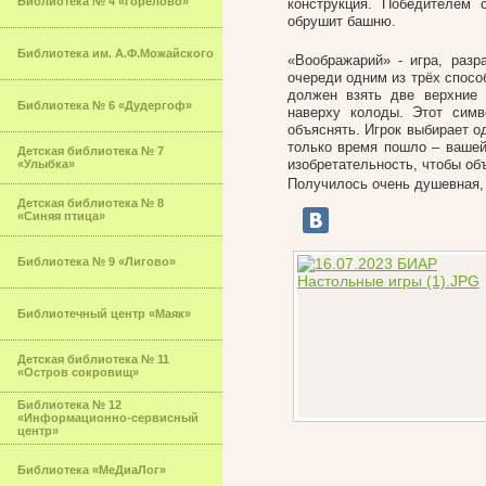
Библиотека № 4 «Горелово»
конструкция. Победителем 
обрушит башню.
Библиотека им. А.Ф.Можайского
«Воображарий» - игра, разр
очереди одним из трёх спосо
должен взять две верхние 
Библиотека № 6 «Дудергоф»
наверху колоды. Этот симв
объяснять. Игрок выбирает о
только время пошло – вашей
Детская библиотека № 7
изобретательность, чтобы об
«Улыбка»
Получилось очень душевная,
Детская библиотека № 8
«Синяя птица»
Библиотека № 9 «Лигово»
Библиотечный центр «Маяк»
Детская библиотека № 11
«Остров сокровищ»
Библиотека № 12
«Информационно-сервисный
центр»
Библиотека «МеДиаЛог»