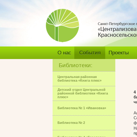
О нас
События
Проекты
Библиотеки:
Центральная районная
библиотека «Книга плюс»
Детский отдел Центральной
4
районной библиотеки «Книга
б
плюс»
ч
Библиотека № 1 «Ивановка»
А
С
ф
Библиотека № 2
Н
п