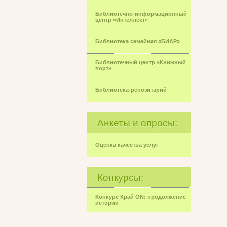
Библиотечно-информационный
центр «Интеллект»
Библиотека семейная «БИАР»
Библиотечный центр «Книжный
порт»
Библиотека-репозитарий
Анкеты и опросы:
Оценка качества услуг
Конкурсы:
Конкурс Край ON: продолжение
истории