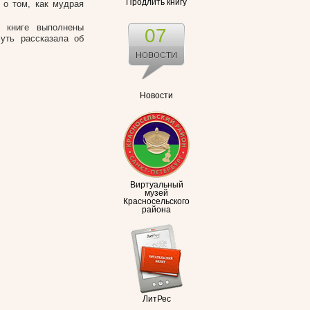
Продлить книгу
 о том, как мудрая
в книге выполнены
07
уть рассказала об
Новости
Виртуальный
музей
Красносельского
района
ЛитРес