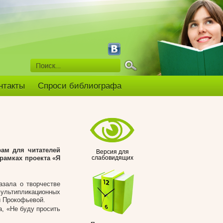
нтакты
Спроси библиографа
рам для читателей
Версия для
рамках проекта «Я
слабовидящих
азала о творчестве
льтипликационных
и Прокофьевой.
а, «Не буду просить