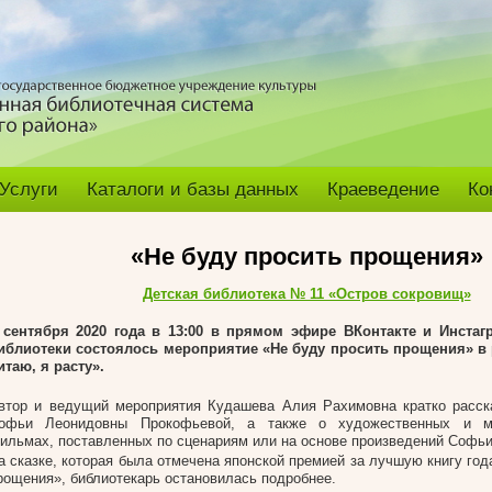
Услуги
Каталоги и базы данных
Краеведение
Ко
«Не буду просить прощения»
Детская библиотека № 11 «Остров сокровищ»
 сентября 2020 года в 13:00 в прямом эфире ВКонтакте и Инстаг
иблиотеки состоялось мероприятие «Не буду просить прощения» в 
итаю, я расту».
втор и ведущий мероприятия Кудашева Алия Рахимовна кратко расск
офьи Леонидовны Прокофьевой, а также о художественных и му
ильмах, поставленных по сценариям или на основе произведений Софь
а сказке, которая была отмечена японской премией за лучшую книгу год
рощения», библиотекарь остановилась подробнее.