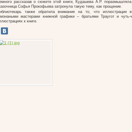
емного рассказав о сюжете этой книги, Кудашева А.Р. поразмышляла
казочница Софья Прокофьева затронула такую тему, как прощение.
иблиотекарь также обратила внимание на то, что иллюстрации 
ризнаными мастерами книжной графики – братьями Траугот и чуть-ч
ллюстрациях к книге.