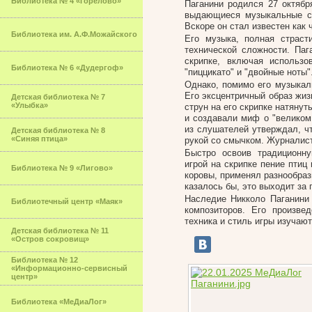
Библиотека № 4 «Горелово»
Паганини родился 27 октябр
выдающиеся музыкальные сп
Вскоре он стал известен как 
Библиотека им. А.Ф.Можайского
Его музыка, полная страст
технической сложности. Паг
скрипке, включая использ
Библиотека № 6 «Дудергоф»
"пиццикато" и "двойные ноты"
Однако, помимо его музыкаль
Его эксцентричный образ жиз
Детская библиотека № 7
«Улыбка»
струн на его скрипке натяну
и создавали миф о "великом
из слушателей утверждал, чт
Детская библиотека № 8
«Синяя птица»
рукой со смычком. Журналист
Быстро освоив традиционну
игрой на скрипке пение птиц
Библиотека № 9 «Лигово»
коровы, применял разнообраз
казалось бы, это выходит за
Наследие Никколо Паганини
Библиотечный центр «Маяк»
композиторов. Его произве
техника и стиль игры изучаю
Детская библиотека № 11
«Остров сокровищ»
Библиотека № 12
«Информационно-сервисный
центр»
Библиотека «МеДиаЛог»