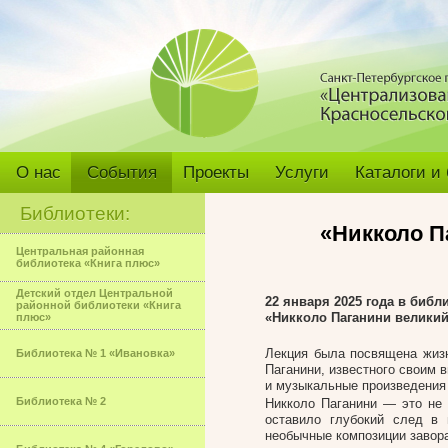
О нас
События
Проекты
Услуги
Каталоги и
Библиотеки:
«Никколо П
Центральная районная
библиотека «Книга плюс»
Детский отдел Центральной
22 января 2025 года в библ
районной библиотеки «Книга
«Никколо Паганини великий
плюс»
Лекция была посвящена жизн
Библиотека № 1 «Ивановка»
Паганини, известного своим 
и музыкальные произведения 
Библиотека № 2
Никколо Паганини — это не 
оставило глубокий след в 
необычные композиции завор