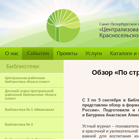
О нас
События
Проекты
Услуги
Каталоги и
Библиотеки:
Обзор «По ст
Центральная районная
библиотека «Книга плюс»
Детский отдел Центральной
районной библиотеки «Книга
плюс»
С 3 по 5 сентября в Биб
представлен обзор в форм
Библиотека № 1 «Ивановка»
России». Подготовили и
и Батурина Анастасия Алек
Библиотека № 2
Устный журнал – познавател
в красочной и увлекательно
важной для воспитания ю