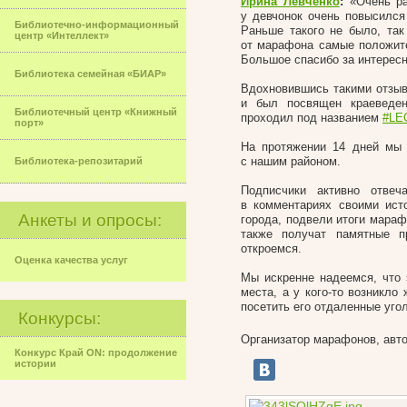
Ирина Левченко
:
«Очень ра
у девчонок очень повысился 
Библиотечно-информационный
Раньше такого не было, так
центр «Интеллект»
от марафона самые положите
Большое спасибо за интерес
Библиотека семейная «БИАР»
Вдохновившись такими отзыв
и был посвящен краеведен
Библиотечный центр «Книжный
проходил под названием
#LE
порт»
На протяжении 14 дней мы 
с нашим районом.
Библиотека-репозитарий
Подписчики активно отвеч
в комментариях своими ист
Анкеты и опросы:
города, подвели итоги мара
также получат памятные п
откроемся.
Оценка качества услуг
Мы искренне надеемся, что 
места, а у кого-то возникло
посетить его отдаленные угол
Конкурсы:
Организатор марафонов, авт
Конкурс Край ON: продолжение
истории