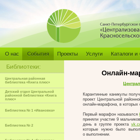
О нас
События
Проекты
Услуги
Каталоги и
Библиотеки:
Онлайн-ма
Центральная районная
библиотека «Книга плюс»
Централ
Детский отдел Центральной
Карантинные каникулы получ
районной библиотеки «Книга
проект Центральной районно
плюс»
онлайн-марафона, в которых 
Библиотека № 1 «Ивановка»
Первый марафон назывался
приняли участие 9 мальчико
день в группе проекта
vk.c
Библиотека № 2
которые нужно было выпол
о выполнении.