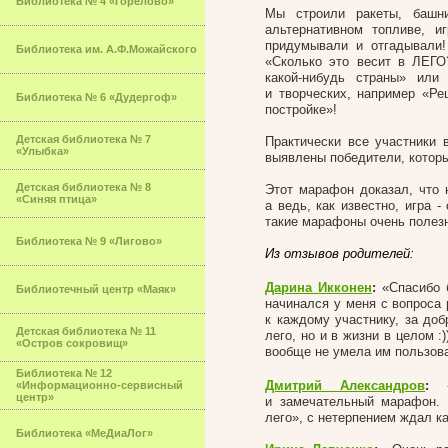
Библиотека № 4 «Горелово»
Мы строили ракеты, башн
альтернативном топливе, и
придумывали и отгадывали
Библиотека им. А.Ф.Можайского
«Сколько это весит в ЛЕГО
какой-нибудь страны» или
и творческих, например «Р
Библиотека № 6 «Дудергоф»
постройке»!
Детская библиотека № 7
Практически все участники
«Улыбка»
выявлены победители, котор
Детская библиотека № 8
Этот марафон доказал, что 
«Синяя птица»
а ведь, как известно, игра 
такие марафоны очень пол
Библиотека № 9 «Лигово»
Из отзывов родителей:
Дарина Икконен
:
«Спасибо б
Библиотечный центр «Маяк»
начинался у меня с вопроса 
к каждому участнику, за до
Детская библиотека № 11
лего, но и в жизни в целом :
«Остров сокровищ»
вообще не умела им пользова
Библиотека № 12
Дмитрий Александров
:
«Х
«Информационно-сервисный
центр»
и замечательный марафон. 
лего», с нетерпением ждал к
Библиотека «МеДиаЛог»