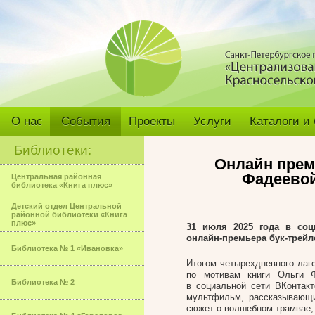
О нас
События
Проекты
Услуги
Каталоги и
Библиотеки:
Онлайн премь
Фадеевой
Центральная районная
библиотека «Книга плюс»
Детский отдел Центральной
районной библиотеки «Книга
плюс»
31 июля 2025 года в соц
онлайн-премьера бук-трейл
Библиотека № 1 «Ивановка»
Итогом четырехдневного лаг
по мотивам книги Ольги Ф
Библиотека № 2
в социальной сети ВКонтакт
мультфильм, рассказывающ
сюжет о волшебном трамвае, 