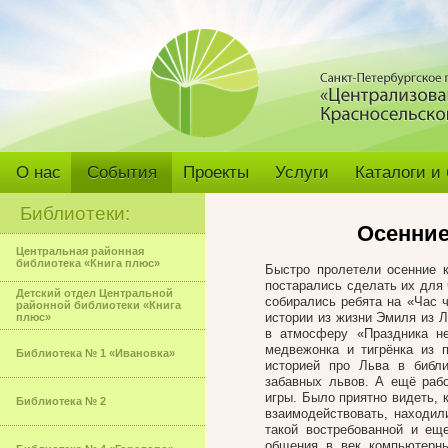
О нас
События
Проекты
Услуги
Каталоги и
Библиотеки:
Осенние
Центральная районная
библиотека «Книга плюс»
Быстро пролетели осенние 
постарались сделать их для
Детский отдел Центральной
собирались ребята на «Час 
районной библиотеки «Книга
истории из жизни Эмиля из 
плюс»
в атмосферу «Праздника н
медвежонка и тигрёнка из 
Библиотека № 1 «Ивановка»
историей про Льва в библи
забавных львов. А ещё рабо
игры. Было приятно видеть, 
Библиотека № 2
взаимодействовать, находил
такой востребованной и ещ
общения в век компьютерны