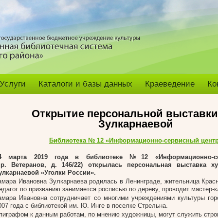
Услуги
Каталоги и базы данных
Краеведение
Ко
Открытие персональной выставки 
Зулкарнаевой
Библиотека № 12 «Информационно-сервисный цент
4 марта 2019
года в библиотеке №12 «Информационно-с
пр. Ветеранов, д. 146/22) открылась персональная выставка 
улкарнаевой «Уголки России».
амара Ивановна Зулкарнаева родилась в Ленинграде, жительница Красн
едагог по призванию занимается росписью по дереву, проводит мастер-
амара Ивановна сотрудничает со многими учреждениями культуры гор
007 года с библиотекой им. Ю. Инге в поселке Стрельна.
пиграфом к данным работам, по мнению художницы, могут служить строк