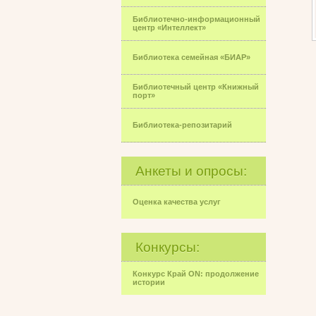
Библиотечно-информационный
центр «Интеллект»
Библиотека семейная «БИАР»
Библиотечный центр «Книжный
порт»
Библиотека-репозитарий
Анкеты и опросы:
Оценка качества услуг
Конкурсы:
Конкурс Край ON: продолжение
истории