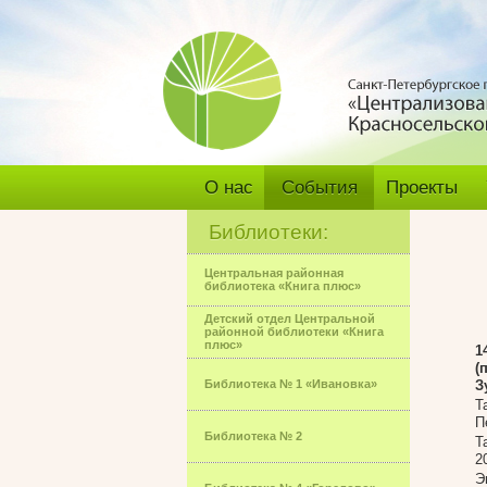
О нас
События
Проекты
Библиотеки:
Центральная районная
библиотека «Книга плюс»
Детский отдел Центральной
районной библиотеки «Книга
плюс»
1
(
Библиотека № 1 «Ивановка»
З
Т
П
Библиотека № 2
Т
2
Э