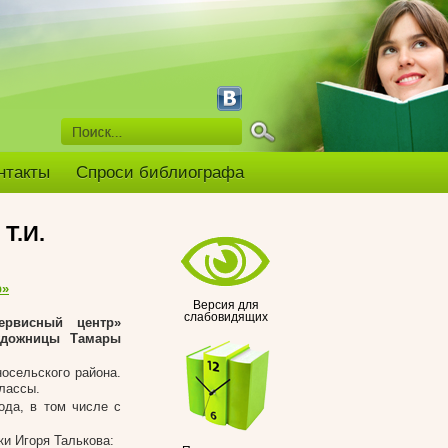
нтакты
Спроси библиографа
Т.И.
р»
Версия для
слабовидящих
ервисный центр»
художницы Тамары
осельского района.
классы.
ода, в том числе с
и Игоря Талькова: