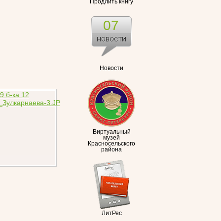
Продлить книгу
07
Новости
Виртуальный
музей
Красносельского
района
ЛитРес