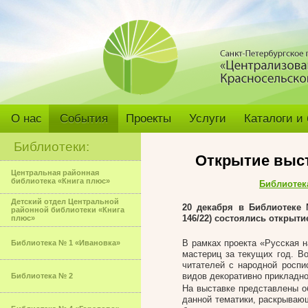
О нас
События
Проекты
Услуги
Каталоги и
Библиотеки:
Открытие выст
Центральная районная
библиотека «Книга плюс»
Библиотек
Детский отдел Центральной
20 декабря в Библиотеке
районной библиотеки «Книга
146/22) состоялись открыт
плюс»
В рамках проекта «Русская н
Библиотека № 1 «Ивановка»
мастериц за текущих год. Во
читателей с народной роспи
видов декоративно прикладно
Библиотека № 2
На выставке представлены о
данной тематики, раскрываю