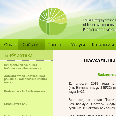
О нас
События
Проекты
Услуги
Каталоги и
Библиотеки:
Пасхальны
Центральная районная
библиотека «Книга плюс»
Библиотек
Детский отдел Центральной
районной библиотеки «Книга
плюс»
11 апреля 2018
года в
(пр. Ветеранов, д. 146/22)
Библиотека № 1 «Ивановка»
сада №22.
Всю неделю после Пасхи –
называемую Светлой Седми
Библиотека № 2
гулянья. В некоторых храмах