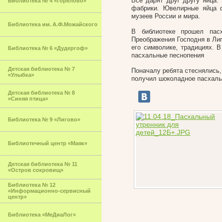
Все дарят друг другу яйца.
Библиотека № 4 «Горелово»
фабрики. Ювелирные яйца 
музеев России и мира.
Библиотека им. А.Ф.Можайского
В библиотеке прошел пас
Преображения Господня в Лиг
его символике, традициях. 
Библиотека № 6 «Дудергоф»
пасхальные песнопения
Детская библиотека № 7
Поначалу ребята стеснялись,
«Улыбка»
получил шоколадное пасхаль
Детская библиотека № 8
«Синяя птица»
Библиотека № 9 «Лигово»
Библиотечный центр «Маяк»
Детская библиотека № 11
«Остров сокровищ»
Библиотека № 12
«Информационно-сервисный
центр»
Библиотека «МеДиаЛог»