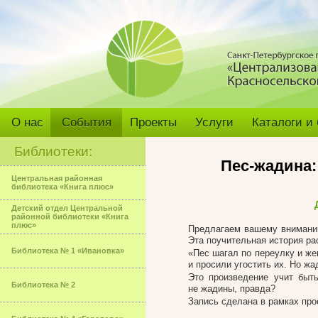
О нас
События
Проекты
Услуги
Каталоги и
Библиотеки:
Пес-жадина:
Центральная районная
библиотека «Книга плюс»
Детский отдел Центральной
районной библиотеки «Книга
плюс»
Предлагаем вашему внимани
Эта поучительная история рас
Библиотека № 1 «Ивановка»
«Пес шагал по переулку и ж
и просили угостить их. Но жа
Это произведение учит быт
Библиотека № 2
не жадины, правда?
Запись сделана в рамках прое