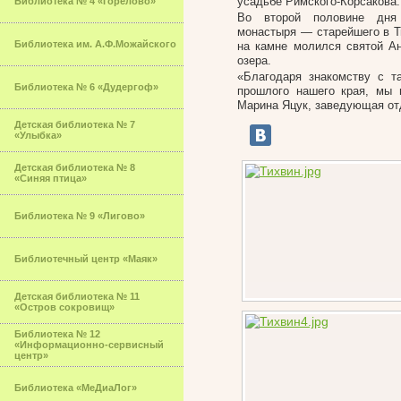
усадьбе Римского-Корсакова.
Библиотека № 4 «Горелово»
Во второй половине дня 
монастыря — старейшего в Ти
Библиотека им. А.Ф.Можайского
на камне молился святой А
озера.
«Благодаря знакомству с т
Библиотека № 6 «Дудергоф»
прошлого нашего края, мы
Марина Яцук, заведующая от
Детская библиотека № 7
«Улыбка»
Детская библиотека № 8
«Синяя птица»
Библиотека № 9 «Лигово»
Библиотечный центр «Маяк»
Детская библиотека № 11
«Остров сокровищ»
Библиотека № 12
«Информационно-сервисный
центр»
Библиотека «МеДиаЛог»