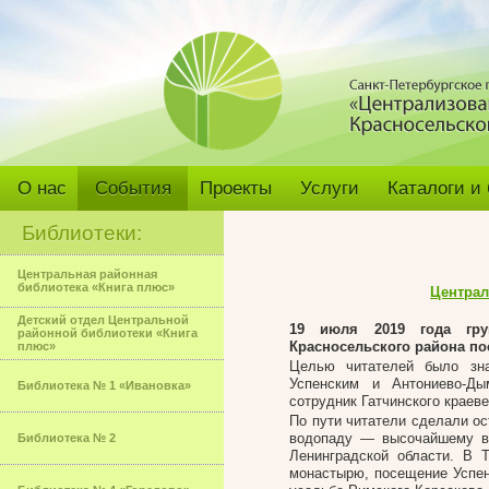
О нас
События
Проекты
Услуги
Каталоги и
Библиотеки:
Центральная районная
библиотека «Книга плюс»
Централ
Детский отдел Центральной
19 июля 2019 года гру
районной библиотеки «Книга
Красносельского района по
плюс»
Целью читателей было зн
Успенским и Антониево-Д
Библиотека № 1 «Ивановка»
сотрудник Гатчинского краеве
По пути читатели сделали ос
водопаду — высочайшему в 
Библиотека № 2
Ленинградской области. В 
монастырю, посещение Успен