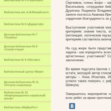
Библиотека № 4 «Горелово»
Сергеевна, члены жюри – з
Васильевна, сотрудники би
Дурягина Людмила Владими
Библиотека им. А.Ф.Можайского
заняли поэтесса Авакова Ир
сердечная благодарность за 
Библиотека № 6 «Дудергоф»
Выступление участников ко
критериям: знание текста, 
Детская библиотека № 7
(интонация, логические пауз
«Улыбка»
критериям составляла оконча
Детская библиотека № 8
На суд жюри было представ
«Синяя птица»
задача - как определить все
артистичных участников? 
Библиотека № 9 «Лигово»
заключение.
Во время подсчета баллов с
Библиотечный центр «Маяк»
кстати, молодой автор стихов
авторы – Анна Игнатова, И
успело также поиграть с ри
Детская библиотека № 11
Шевчука.
«Остров сокровищ»
Библиотека № 12
Завершилось мероприятие н
«Информационно-сервисный
всех ребят за яркие прочтен
центр»
Библиотека «МеДиаЛог»