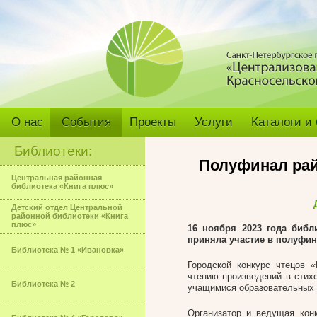
О нас
События
Проекты
Услуги
Каталоги и
Библиотеки:
Полуфинал рай
Центральная районная
библиотека «Книга плюс»
Детский отдел Центральной
районной библиотеки «Книга
плюс»
16 ноября 2023 года библ
приняла участие в полуфин
Библиотека № 1 «Ивановка»
Городской конкурс чтецов 
чтению произведений в стих
Библиотека № 2
учащимися образовательных у
Организатор и ведущая ко