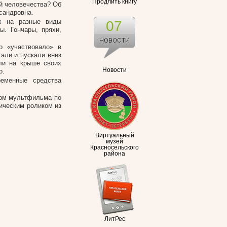
Продлить книгу
ий человечества? Об
сандровна.
их на разные виды
07
ы. Гончары, пряхи,
о «участвовало» в
гали и пускали вниз
ли на крыше своих
Новости
о.
ременные средства
ром мультфильма по
тическим роликом из
Виртуальный
музей
Красносельского
района
ЛитРес