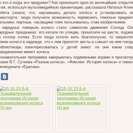
о кто и когда его придумал? Как произошло одно из величайших открыт
том, используя мультимедийную презентацию, рассказала Наталья Алек
ебята узнали, что, научившись делать колеса и устанавливать 
ранспорта, люди получили возможность перевозить тяжелые предмет
ельники, портные, часовщики тоже пользовались этим изобретением.
 народных поверьях колесо стало символом движения Солнца. Он
ародных праздниках: его катали по улицам, проносили на шесте, поджи
о склону холма. Если люди хотели жить благополучно, то закрепля
омов колесо в надежде, что к ним прилетят аисты и совьют на нем гнезд
иблиотекарь поинтересовалась у детей знают ли они какие сов
ередвижения имеют колеса.
ознавательная программа завершилась подвижными играми и просмот
казке В.Г. Сутеева «Разные колеса», «Фиксики. История колеса» и тема
иножурнала «Ералаш».