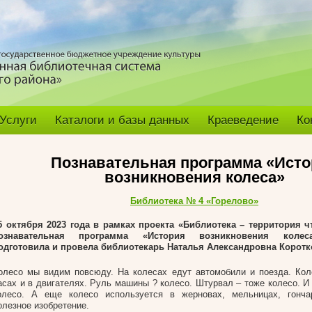
Услуги
Каталоги и базы данных
Краеведение
Ко
Познавательная программа «Исто
возникновения колеса»
Библиотека № 4 «Горелово»
5 октября 2023 года в рамках проекта «Библиотека – территория ч
ознавательная программа «История возникновения колес
одготовила и провела библиотекарь Наталья Александровна Коротк
олесо мы видим повсюду. На колесах едут автомобили и поезда. Ко
асах и в двигателях. Руль машины ? колесо. Штурвал – тоже колесо. И
олесо. А еще колесо используется в жерновах, мельницах, гонч
олезное изобретение.