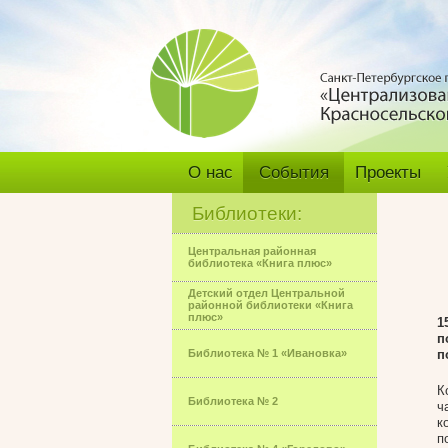
О нас
События
Проекты
Библиотеки:
Центральная районная
библиотека «Книга плюс»
Детский отдел Центральной
районной библиотеки «Книга
плюс»
1
п
Библиотека № 1 «Ивановка»
п
К
Библиотека № 2
ч
к
п