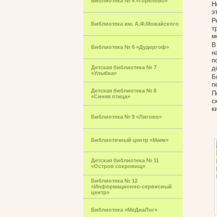
Библиотека № 4 «Горелово»
Н
э
Р
Библиотека им. А.Ф.Можайского
т
м
В
Библиотека № 6 «Дудергоф»
н
п
Детская библиотека № 7
д
«Улыбка»
Б
п
Детская библиотека № 8
П
«Синяя птица»
с
к
Библиотека № 9 «Лигово»
Библиотечный центр «Маяк»
Детская библиотека № 11
«Остров сокровищ»
Библиотека № 12
«Информационно-сервисный
центр»
Библиотека «МеДиаЛог»