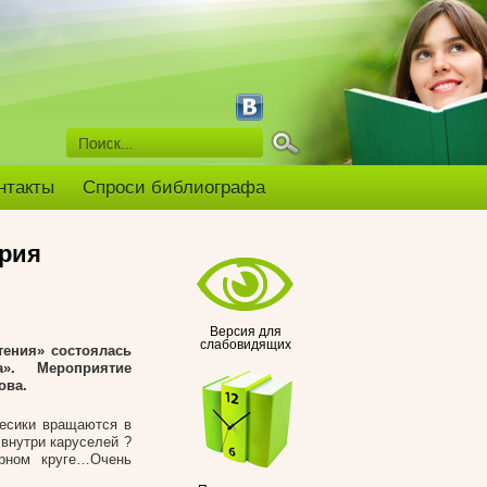
нтакты
Спроси библиографа
рия
Версия для
слабовидящих
тения» состоялась
а». Мероприятие
ова.
лесики вращаются в
 внутри каруселей ?
арном круге…Очень