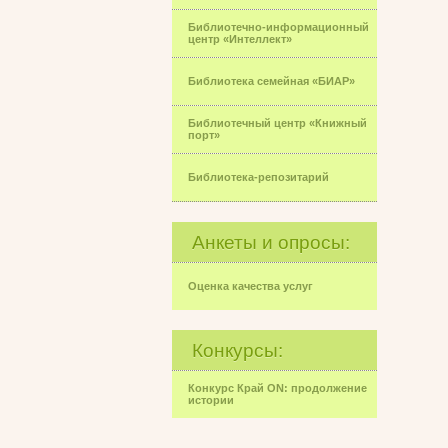
Библиотечно-информационный
центр «Интеллект»
Библиотека семейная «БИАР»
Библиотечный центр «Книжный
порт»
Библиотека-репозитарий
Анкеты и опросы:
Оценка качества услуг
Конкурсы:
Конкурс Край ON: продолжение
истории