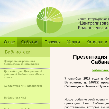
О нас
События
Проекты
Услуги
Каталоги и
Библиотеки:
Презентация 
Сабан
Центральная районная
библиотека «Книга плюс»
Библиотек
Детский отдел Центральной
районной библиотеки «Книга
плюс»
7 октября 2017 года в б
Ветеранов, д. 146/22) пр
Библиотека № 1 «Ивановка»
Сабанадзе и Натальи Пушка
Библиотека № 2
Яркое событие этой осени –
однажды», Нино Сабанадз
расставаний», которые вышл