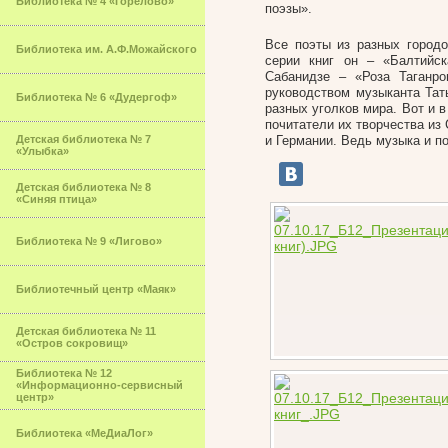
Библиотека № 4 «Горелово»
поэзы».
Все поэты из разных городо
Библиотека им. А.Ф.Можайского
серии книг он – «Балтийс
Сабанидзе – «Роза Таганро
руководством музыканта Тат
Библиотека № 6 «Дудергоф»
разных уголков мира. Вот и в
почитатели их творчества из
Детская библиотека № 7
и Германии. Ведь музыка и по
«Улыбка»
Детская библиотека № 8
«Синяя птица»
Библиотека № 9 «Лигово»
Библиотечный центр «Маяк»
Детская библиотека № 11
«Остров сокровищ»
Библиотека № 12
«Информационно-сервисный
центр»
Библиотека «МеДиаЛог»