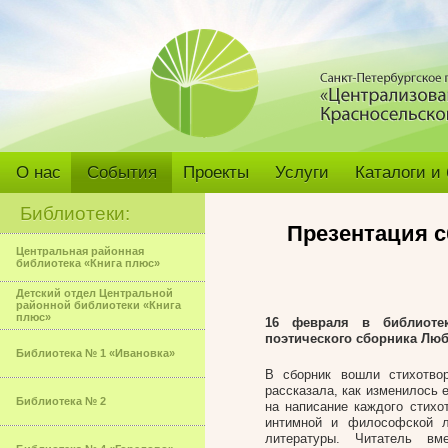
О нас
События
Проекты
Услуги
Каталоги и
Библиотеки:
Презентация с
Центральная районная
библиотека «Книга плюс»
Детский отдел Центральной
районной библиотеки «Книга
плюс»
16 февраля в библиот
поэтического сборника Люб
Библиотека № 1 «Ивановка»
В сборник вошли стихотво
рассказала, как изменилось 
Библиотека № 2
на написание каждого стихо
интимной и философской л
литературы. Читатель вм