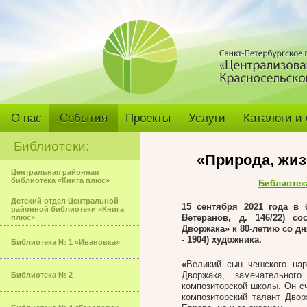
О нас
События
Проекты
Услуги
Каталоги и
Библиотеки:
«Природа, жи
Центральная районная
библиотека «Книга плюс»
Библиотек
Детский отдел Центральной
15 сентября 2021
года в 
районной библиотеки «Книга
Ветеранов, д. 146/22) с
плюс»
Дворжака» к 80-летию со д
- 1904) художника
Библиотека № 1 «Ивановка»
«
Великий сын чешского нар
Дворжака, замечательного
Библиотека № 2
композиторской школы. Он сч
композиторский талант Дво