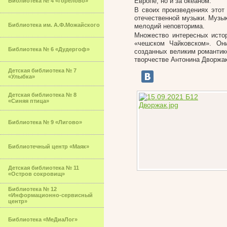
Европе, но и за океаном.
Библиотека № 4 «Горелово»
В своих произведениях этот
отечественной музыки. Музык
Библиотека им. А.Ф.Можайского
мелодий неповторима.
Множество интересных истор
«чешском Чайковском». Он
Библиотека № 6 «Дудергоф»
созданных великим романтик
творчестве Антонина Дворжак
Детская библиотека № 7
«Улыбка»
Детская библиотека № 8
«Синяя птица»
Библиотека № 9 «Лигово»
Библиотечный центр «Маяк»
Детская библиотека № 11
«Остров сокровищ»
Библиотека № 12
«Информационно-сервисный
центр»
Библиотека «МеДиаЛог»