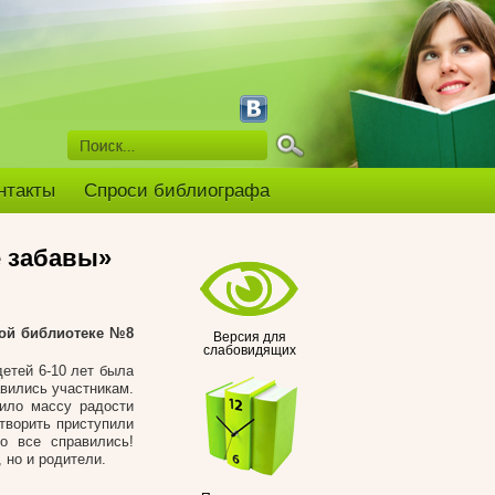
нтакты
Спроси библиографа
е забавы»
кой библиотеке №8
Версия для
слабовидящих
детей 6-10 лет была
авились участникам.
вило массу радости
творить приступили
о все справились!
 но и родители.