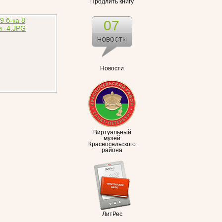
Продлить книгу
07
Новости
Виртуальный
музей
Красносельского
района
ЛитРес