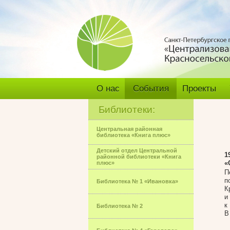
О нас
События
Проекты
Библиотеки:
Центральная районная
библиотека «Книга плюс»
Детский отдел Центральной
1
районной библиотеки «Книга
«
плюс»
П
п
Библиотека № 1 «Ивановка»
К
и
к
Библиотека № 2
В