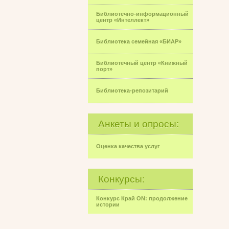
Библиотечно-информационный
центр «Интеллект»
Библиотека семейная «БИАР»
Библиотечный центр «Книжный
порт»
Библиотека-репозитарий
Анкеты и опросы:
Оценка качества услуг
Конкурсы:
Конкурс Край ON: продолжение
истории