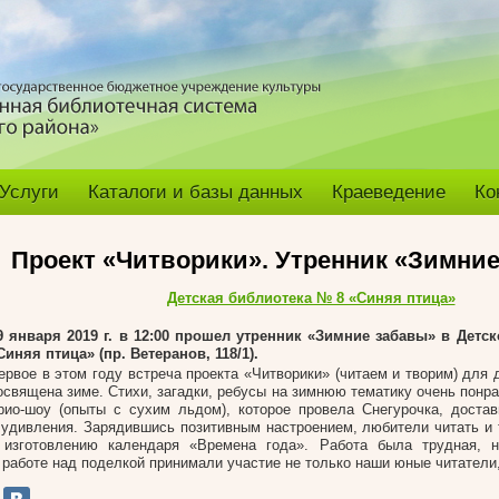
Услуги
Каталоги и базы данных
Краеведение
Ко
Проект «Читворики». Утренник «Зимни
Детская библиотека № 8 «Синяя птица»
9 января 2019 г. в 12:00 прошел утренник «Зимние забавы» в Детс
Синяя птица» (пр. Ветеранов, 118/1).
ервое в этом году встреча проекта «Читворики» (читаем и творим) для 
освящена зиме. Стихи, загадки, ребусы на зимнюю тематику очень понр
рио-шоу (опыты с сухим льдом), которое провела Снегурочка, доста
 удивления. Зарядившись позитивным настроением, любители читать и 
 изготовлению календаря «Времена года». Работа была трудная, н
 работе над поделкой принимали участие не только наши юные читатели,