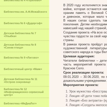
Библиотека № 4 «Горелово»
В 2020 году исполняется зн
войне, которая останется на
Библиотека им. А.Ф.Можайского
храним память о Великой О
и девчонок, которые мало 
В наших силах сделать та
Библиотека № 6 «Дудергоф»
поколения. Детям необходимо
нависшей над нашей страной,
Создание проекта «На всю ос
Детская библиотека № 7
чувства гордости за свой на
«Улыбка»
страны.
В рамках проекта пройдут р
Детская библиотека № 8
«Синяя птица»
художественной литератур
советского народа в годы Ве
Целевая аудитория:
Библиотека № 9 «Лигово»
Читатели библиотеки – дети
часть мероприятий проекта
Красное Село.
Библиотечный центр «Маяк»
Срок реализации проекта:
09.01.2020 – 30.06.2020, п
Детская библиотека № 11
дошкольными учреждениями.
«Остров сокровищ»
Мероприятия проекта:
Библиотека № 12
Урок мужества «Бесстраш
«Информационно-сервисный
центр»
Лекция «И дети тоже побе
Лекция «Без антракта» (к
Библиотека «МеДиаЛог»
Лекция «Солдаты милосер