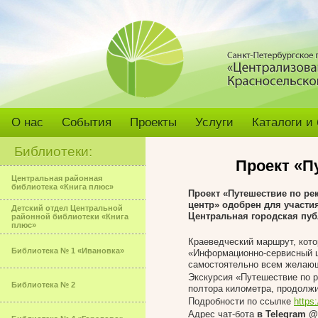
О нас
События
Проекты
Услуги
Каталоги и
Библиотеки:
Проект «П
Центральная районная
библиотека «Книга плюс»
Проект «Путешествие по р
центр» одобрен для участи
Детский отдел Центральной
Центральная городская пуб
районной библиотеки «Книга
плюс»
Краеведческий маршрут, кот
Библиотека № 1 «Ивановка»
«Информационно-сервисный ц
самостоятельно всем желаю
Экскурсия «Путешествие по р
Библиотека № 2
полтора километра, продолж
Подробности по ссылке
https
Адрес чат-бота
в Telegram @