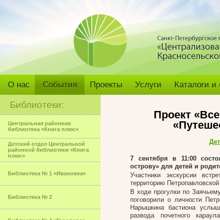
О нас
События
Проекты
Услуги
Каталоги и
Библиотеки:
Проект «Все
«Путеше
Центральная районная
библиотека «Книга плюс»
Дет
Детский отдел Центральной
районной библиотеки «Книга
плюс»
7 сентября в 11:00 сост
острову» для детей и родит
Библиотека № 1 «Ивановка»
Участники экскурсии встр
территорию Петропавловской 
В ходе прогулки по Заячьему
Библиотека № 2
поговорили о личности Петр
Нарышкина бастиона услыш
развода почетного карау