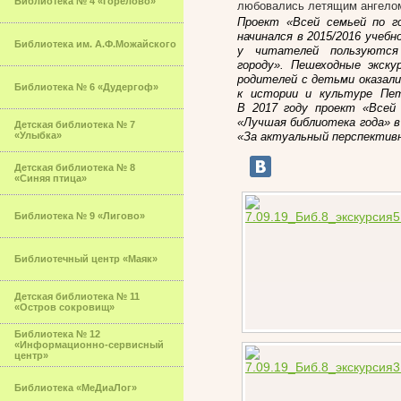
Библиотека № 4 «Горелово»
любовались летящим ангелом
Проект
«
Всей семьей по г
начинался в 2015/2016 учеб
Библиотека им. А.Ф.Можайского
у читателей пользуются 
городу». Пешеходные экску
родителей с детьми оказал
Библиотека № 6 «Дудергоф»
к истории и культуре Пет
В 2017 году проект
«
Всей 
«
Лучшая библиотека года
»
в
Детская библиотека № 7
«Улыбка»
«
За актуальный перспектив
Детская библиотека № 8
«Синяя птица»
Библиотека № 9 «Лигово»
Библиотечный центр «Маяк»
Детская библиотека № 11
«Остров сокровищ»
Библиотека № 12
«Информационно-сервисный
центр»
Библиотека «МеДиаЛог»