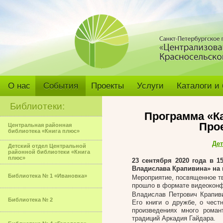
О нас
События
Проекты
Услуги
Каталоги и
Библиотеки:
Программа «К
Про
Центральная районная
библиотека «Книга плюс»
Дет
Детский отдел Центральной
районной библиотеки «Книга
плюс»
23 сентября 2020 года в 
Владислава Крапивина» на 
Библиотека № 1 «Ивановка»
Мероприятие, посвященное тв
прошло в формате видеоконф
Владислав Петрович Крапиви
Библиотека № 2
Его книги о дружбе, о чест
произведениях много роман
традиций Аркадия Гайдара.