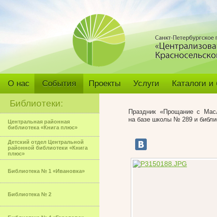
О нас
События
Проекты
Услуги
Каталоги и
Библиотеки:
Праздник «Прощание с Масл
на базе школы № 289 и библ
Центральная районная
библиотека «Книга плюс»
Детский отдел Центральной
районной библиотеки «Книга
плюс»
Библиотека № 1 «Ивановка»
Библиотека № 2