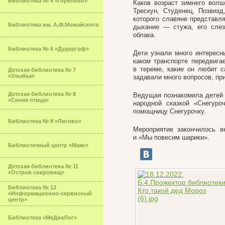
Библиотека № 4 «Горелово»
Каков возраст зимнего волш
Трескун, Студенец, Позвиз
которого славяне представля
Библиотека им. А.Ф.Можайского
дыхание — стужа, его сле
облака.
Библиотека № 6 «Дудергоф»
Дети узнали много интересн
каком транспорте передвига
в тереме, какие он любит 
Детская библиотека № 7
«Улыбка»
задавали много вопросов, пр
Детская библиотека № 8
Ведущая познакомила детей 
«Синяя птица»
народной сказкой «Снегур
помощницу Снегурочку.
Библиотека № 9 «Лигово»
Мероприятие закончилось 
и «Мы повесим шарики».
Библиотечный центр «Маяк»
Детская библиотека № 11
«Остров сокровищ»
Библиотека № 12
«Информационно-сервисный
центр»
Библиотека «МеДиаЛог»