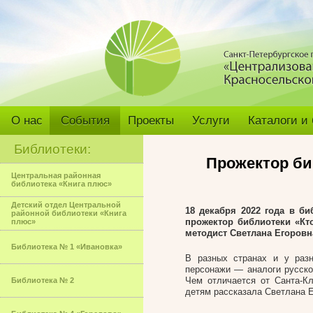
О нас
События
Проекты
Услуги
Каталоги и
Библиотеки:
Прожектор би
Центральная районная
библиотека «Книга плюс»
Детский отдел Центральной
18 декабря 2022 года в би
районной библиотеки «Книга
прожектор библиотеки «Кт
плюс»
методист Светлана Егоровн
Библиотека № 1 «Ивановка»
В разных странах и у раз
персонажи — аналоги русско
Чем отличается от Санта-К
Библиотека № 2
детям рассказала Светлана Е