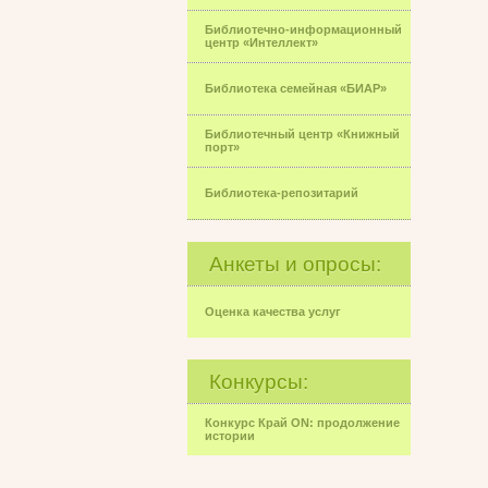
Библиотечно-информационный
центр «Интеллект»
Библиотека семейная «БИАР»
Библиотечный центр «Книжный
порт»
Библиотека-репозитарий
Анкеты и опросы:
Оценка качества услуг
Конкурсы:
Конкурс Край ON: продолжение
истории