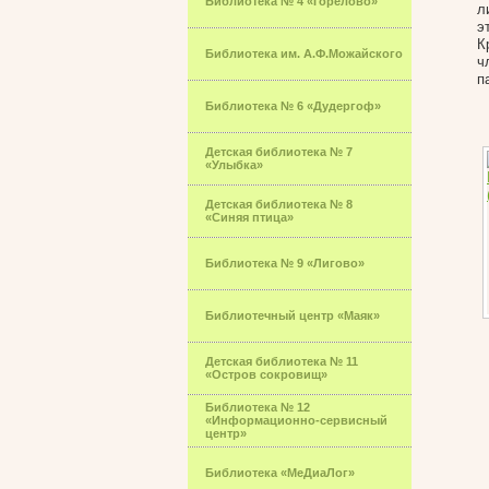
Библиотека № 4 «Горелово»
л
э
К
Библиотека им. А.Ф.Можайского
ч
п
Библиотека № 6 «Дудергоф»
Детская библиотека № 7
«Улыбка»
Детская библиотека № 8
«Синяя птица»
Библиотека № 9 «Лигово»
Библиотечный центр «Маяк»
Детская библиотека № 11
«Остров сокровищ»
Библиотека № 12
«Информационно-сервисный
центр»
Библиотека «МеДиаЛог»