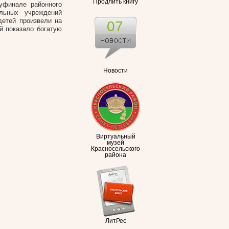
Продлить книгу
уфинале районного
льных учреждений
детей произвели на
07
й показало богатую
Новости
Виртуальный
музей
Красносельского
района
ЛитРес