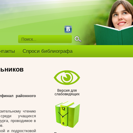
нтакты
Спроси библиографа
льников
Версия для
слабовидящих
финал районного
зительному чтению
 среди учащихся
урга, проводимое в
в.
ой и подростковой