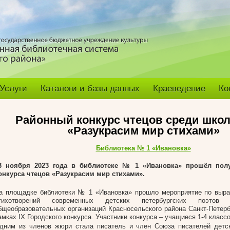
Услуги
Каталоги и базы данных
Краеведение
Ко
Районный конкурс чтецов среди шко
«Разукрасим мир стихами»
Библиотека № 1 «Ивановка»
3 ноября 2023 года в библиотеке № 1 «Ивановка»
прошёл полу
онкурса чтецов «Разукрасим мир стихами».
а площадке библиотеки № 1 «Ивановка» прошло мероприятие по выра
тихотворений современных детских петербургских поэтов
бщеобразовательных организаций Красносельского района Санкт-Петерб
амках IX Городского конкурса. Участники конкурса – учащиеся 1-4 классо
дним из членов жюри стала писатель и член Союза писателей детск