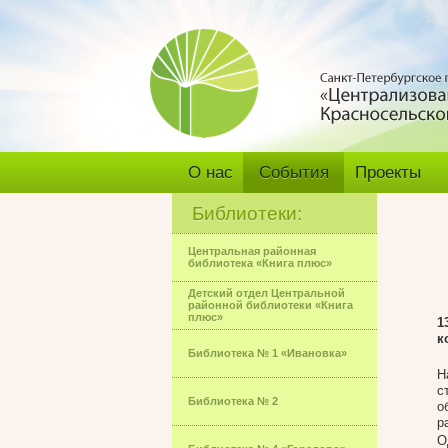
О нас
События
Проекты
Библиотеки:
Центральная районная
библиотека «Книга плюс»
Детский отдел Центральной
районной библиотеки «Книга
плюс»
1
к
Библиотека № 1 «Ивановка»
Н
с
Библиотека № 2
о
р
О