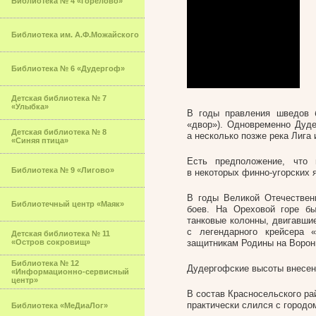
Библиотека № 4 «Горелово»
Библиотека им. А.Ф.Можайского
Библиотека № 6 «Дудергоф»
Детская библиотека № 7
«Улыбка»
В годы правления шведов 
«двор»). Одновременно Дуд
Детская библиотека № 8
а несколько позже река Лига 
«Синяя птица»
Есть предположение, что 
Библиотека № 9 «Лигово»
в некоторых финно-угорских я
В годы Великой Отечествен
Библиотечный центр «Маяк»
боев. На Ореховой горе б
танковые колонны, двигавши
с легендарного крейсера 
Детская библиотека № 11
«Остров сокровищ»
защитникам Родины на Ворон
Библиотека № 12
Дудергофские высоты внесе
«Информационно-сервисный
центр»
В состав Красносельского ра
практически слился с городо
Библиотека «МеДиаЛог»