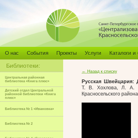
О нас
События
Проекты
Услуги
Каталоги и
Библиотеки:
← Назад к списку
Центральная районная
Русская Швейцария: 
библиотека «Книга плюс»
Т. В. Хохлова
,
Л. А. 
Детский отдел Центральной
Красносельского района»,
районной библиотеки «Книга
плюс»
Библиотека № 1 «Ивановка»
Библиотека № 2