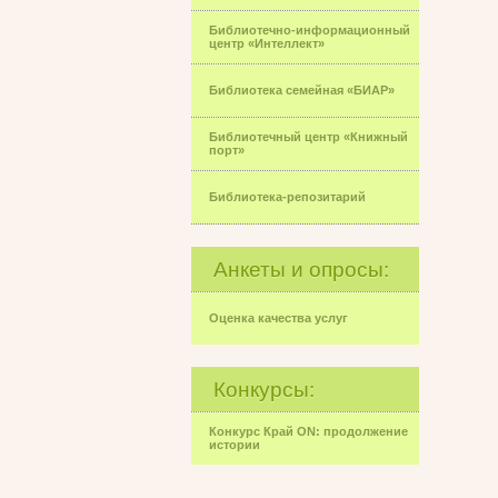
Библиотечно-информационный
центр «Интеллект»
Библиотека семейная «БИАР»
Библиотечный центр «Книжный
порт»
Библиотека-репозитарий
Анкеты и опросы:
Оценка качества услуг
Конкурсы:
Конкурс Край ON: продолжение
истории