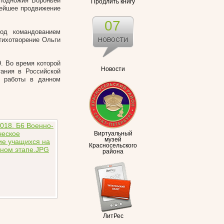
 подножия Вороньей
Продлить книгу
нейшее продвижение
07
под командованием
тихотворение Ольги
. Во время которой
Новости
тания в Российской
и работы в данном
Виртуальный
музей
Красносельского
района
ЛитРес