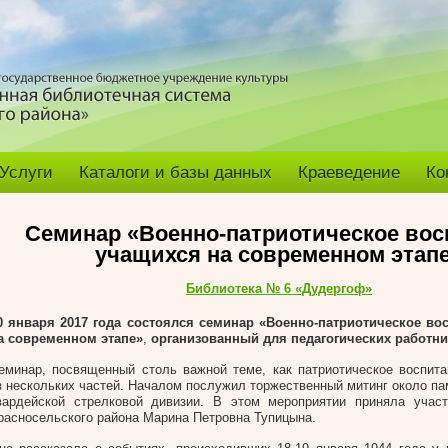
Услуги
Каталоги и базы данных
Краеведение
Ко
Семинар «Военно-патриотическое вос
учащихся на современном этап
Библиотека № 6 «Дудергоф»
0 января 2017 года состоялся семинар «Военно-патриотическое во
а современном этапе»
,
организованный для педагогических работни
еминар, посвященный столь важной теме, как патриотическое воспита
з нескольких частей. Началом послужил торжественный митинг около па
вардейской стрелковой дивизии. В этом мероприятии приняла учас
расносельского района Марина Петровна Тупицына.