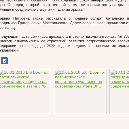
на рассказала о событиях, происходивших 18-19 января 1944 года у
оры. Овладев, которой советские войска смогли рассчитывать на даль
 Ропше и соединение с другими частями армии.
арина Петровна также рассказала о подвиге солдат батальона 
ладимира Григорьевича Массальского. Далее собравшиеся прочитали с
ерггольц.
ледующая часть семинара проходила в стенах школы-интерната № 289
едагоги ознакомились со стратегией развития патриотического воспи
едерации на период до 2025 года и поделились своими методам
аправлении.