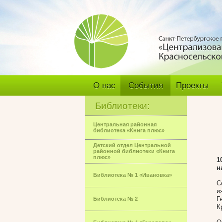
О нас
События
Проекты
Библиотеки:
Центральная районная
библиотека «Книга плюс»
Детский отдел Центральной
районной библиотеки «Книга
плюс»
1
н
Библиотека № 1 «Ивановка»
С
и
Г
Библиотека № 2
К