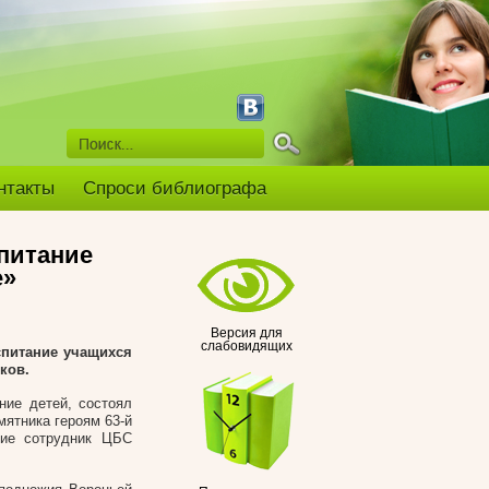
нтакты
Спроси библиографа
питание
е»
Версия для
слабовидящих
спитание учащихся
ков.
ние детей, состоял
мятника героям 63-й
тие сотрудник ЦБС