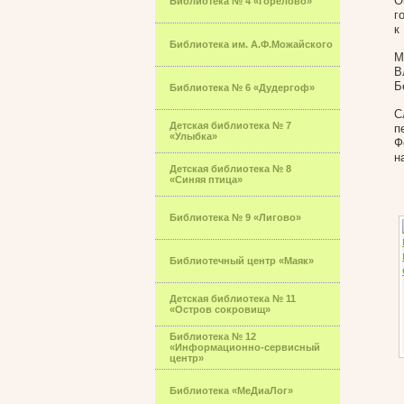
О
Библиотека № 4 «Горелово»
г
к
Библиотека им. А.Ф.Можайского
М
В
Б
Библиотека № 6 «Дудергоф»
С
Детская библиотека № 7
п
«Улыбка»
Ф
н
Детская библиотека № 8
«Синяя птица»
Библиотека № 9 «Лигово»
Библиотечный центр «Маяк»
Детская библиотека № 11
«Остров сокровищ»
Библиотека № 12
«Информационно-сервисный
центр»
Библиотека «МеДиаЛог»