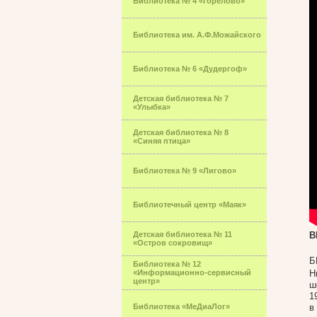
Библиотека № 4 «Горелово»
Библиотека им. А.Ф.Можайского
Библиотека № 6 «Дудергоф»
Детская библиотека № 7
«Улыбка»
Детская библиотека № 8
«Синяя птица»
Библиотека № 9 «Лигово»
Библиотечный центр «Маяк»
Детская библиотека № 11
В
«Остров сокровищ»
Б
Библиотека № 12
«Информационно-сервисный
Н
центр»
ш
1
Библиотека «МеДиаЛог»
в