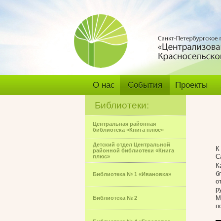
О нас
События
Проекты
Библиотеки:
Центральная районная
библиотека «Книга плюс»
Детский отдел Центральной
К
районной библиотеки «Книга
С
плюс»
К
б
Библиотека № 1 «Ивановка»
о
р
М
Библиотека № 2
п