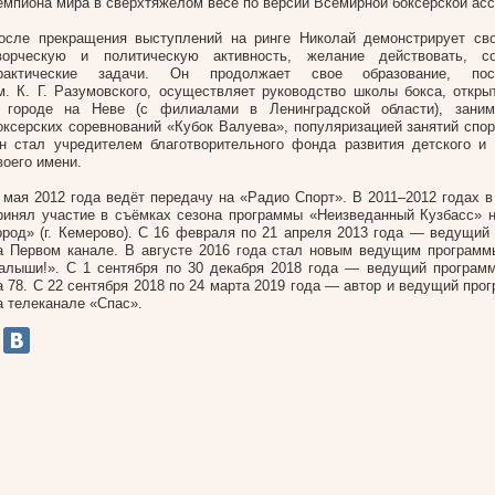
емпиона мира в сверхтяжелом весе по версии Всемирной боксерской асс
осле прекращения выступлений на ринге Николай демонстрирует св
ворческую и политическую активность, желание действовать, с
рактические задачи. Он продолжает свое образование, п
м. К. Г. Разумовского, осуществляет руководство школы бокса, откры
 городе на Неве (с филиалами в Ленинградской области), заним
оксерских соревнований «Кубок Валуева», популяризацией занятий спор
н стал учредителем благотворительного фонда развития детского и
воего имени.
 мая 2012 года ведёт передачу на «Радио Спорт». В 2011–2012 годах в
ринял участие в съёмках сезона программы «Неизведанный Кузбасс» 
ород» (г. Кемерово). С 16 февраля по 21 апреля 2013 года — ведущий
а Первом канале. В августе 2016 года стал новым ведущим программ
алыши!». С 1 сентября по 30 декабря 2018 года — ведущий програм
а 78. С 22 сентября 2018 по 24 марта 2019 года — автор и ведущий пр
а телеканале «Спас».