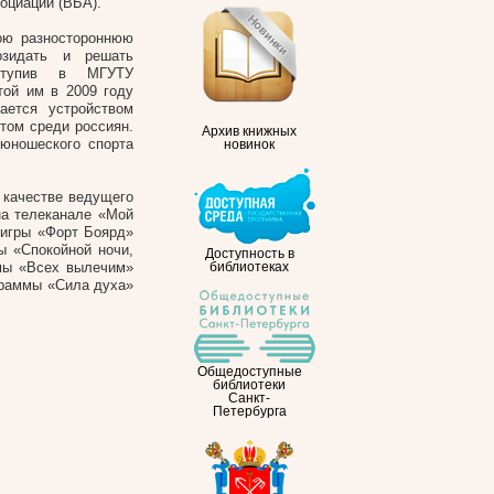
оциации (ВБА).
ою разностороннюю
озидать и решать
оступив в МГУТУ
той им в 2009 году
ается устройством
том среди россиян.
Архив книжных
 юношеского спорта
новинок
 качестве ведущего
на телеканале «Мой
 игры «Форт Боярд»
ы «Спокойной ночи,
Доступность в
мы «Всех вылечим»
библиотеках
ограммы «Сила духа»
Общедоступные
библиотеки
Санкт-
Петербурга