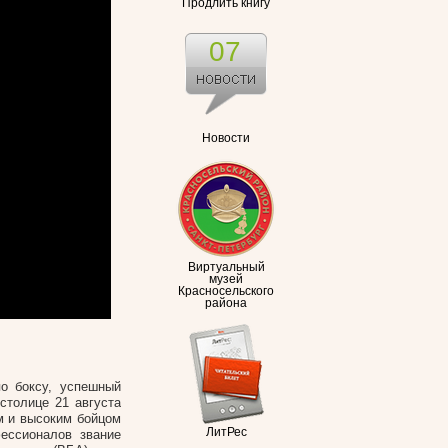
Продлить книгу
07
Новости
Виртуальный
музей
Красносельского
района
о боксу, успешный
столице 21 августа
м и высоким бойцом
ЛитРес
ессионалов звание