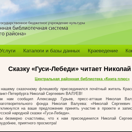
Услуги
Каталоги и базы данных
Краеведение
Ко
Сказку «Гуси-Лебеди» читает Николай
Центральная районная библиотека «Книга плюс»
 нашему сказочному флешмобу присоединился почётный житель Красн
анкт-Петербурга Николай Сергеевич ВАЛУЕВ!
ак нам сообщил Александр Гурьев, пресс-атташе Николая Валу
лаготворительного фонда Николая Валуева: «Николай Сергеевич
ткликнулся на ваше предложение принять участие в проекте и запи
усской народной сказки «Гуси-Лебеди».
ы безмерно счастливы, что к нам присоединился Николай Сергеев
оудобнее, приятного просмотра!