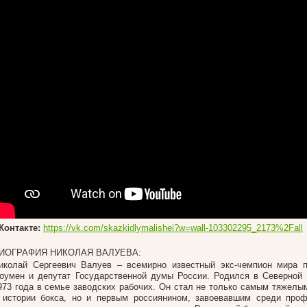
Контакте:
https://vk.com/skazkidlymalishei?w=wall-103302295_2173%2Fall
ИОГРАФИЯ НИКОЛАЯ ВАЛУЕВА:
иколай Сергеевич Валуев – всемирно известный экс-чемпион мира п
оумен и депутат Государственной думы России. Родился в Северной 
973 года в семье заводских рабочих. Он стал не только самым тяжелы
 истории бокса, но и первым россиянином, завоевавшим среди проф