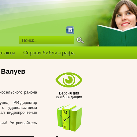
нтакты
Спроси библиографа
 Валуев
осельского района
Версия для
слабовидящих
ева, PR-директор
 с удовольствием
сал видеопрочтение
ич! Устраивайтесь