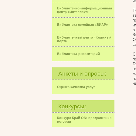
ч
Библиотечно-информационный
П
центр «Интеллект»
т
п
Библиотека семейная «БИАР»
и
в
б
Библиотечный центр «Книжный
О
порт»
с
Библиотека-репозитарий
С
п
Г
н
Анкеты и опросы:
м
н
н
Оценка качества услуг
Конкурсы:
Конкурс Край ON: продолжение
истории