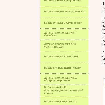
Библиотека № 4 «Горелово»
В
к
А
Библиотека им. А.Ф.Можайского
П
«
Библиотека № 6 «Дудергоф»
к
у
Детская библиотека № 7
в
«Улыбка»
в
п
Детская библиотека № 8
н
«Синяя птица»
К
л
Библиотека № 9 «Лигово»
«
п
Библиотечный центр «Маяк»
Детская библиотека № 11
«Остров сокровищ»
Библиотека № 12
«Информационно-сервисный
центр»
Библиотека «МеДиаЛог»