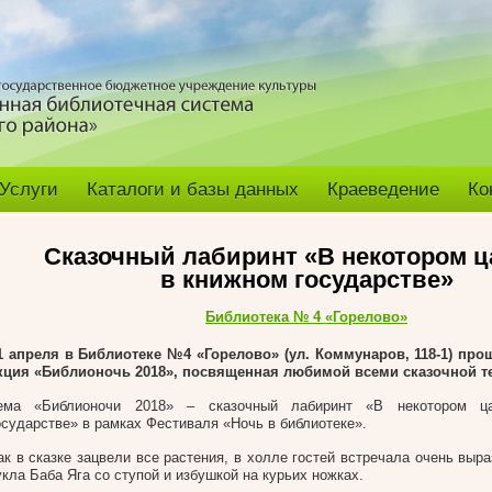
Услуги
Каталоги и базы данных
Краеведение
Ко
Сказочный лабиринт «В некотором ц
в книжном государстве»
Библиотека № 4 «Горелово»
1 апреля в Библиотеке №4 «Горелово» (ул. Коммунаров, 118-1) про
кция «Библионочь 2018», посвященная любимой всеми сказочной т
ема «Библионочи 2018» – сказочный лабиринт «В некотором ц
осударстве» в рамках Фестиваля «Ночь в библиотеке».
ак в сказке зацвели все растения, в холле гостей встречала очень выр
укла Баба Яга со ступой и избушкой на курьих ножках.