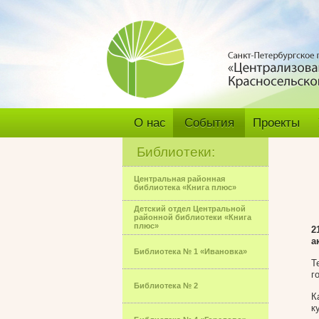
О нас
События
Проекты
Библиотеки:
Центральная районная
библиотека «Книга плюс»
Детский отдел Центральной
районной библиотеки «Книга
плюс»
2
а
Библиотека № 1 «Ивановка»
Т
г
Библиотека № 2
К
к