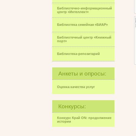
Библиотечно-информационный
центр «Интеллект»
Библиотека семейная «БИАР»
Библиотечный центр «Книжный
порт»
Библиотека-репозитарий
Анкеты и опросы:
Оценка качества услуг
Конкурсы:
Конкурс Край ON: продолжение
истории