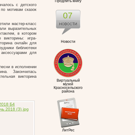
Продлить книгу
чалось с детского
 по мотивам сказок
07
етили мастер-класс
лали выразительных
ктаклем, в котором
 викторины: игра-
Новости
кторина онлайн для
рудники библиотеки
 аксессуарами для
песни в исполнении
ина. Закончилась
тельная викторина
Виртуальный
музей
Красносельского
района
ЛитРес