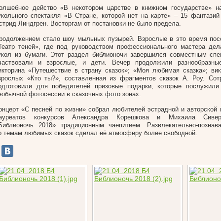
олшебное действо «В некотором царстве в книжном государстве» на
укольного спектакля «В Стране, которой нет на карте» – 15 фантазий
стрид Линдгрен. Восторгам от постановки не было предела.
родолжением стало шоу мыльных пузырей. Взрослые в это время пос
Театр теней», где под руководством профессионального мастера де
укол из бумаги. Этот раздел библионочи завершился совместным спе
частвовали и взрослые, и дети. Вечер продолжили разнообразные
икторина «Путешествие в страну сказок»; «Моя любимая сказка»; ви
зрослых «Кто ты?», составленная из фрагментов сказок А. Роу. Сот
одготовили для победителей призовые подарки, которые послужили
еобычной фотосессии в сказочных фото зонах.
онцерт «С песней по жизни» собрал любителей эстрадной и авторской 
ауреатов конкурсов Александра Корешкова и Михаила Сивер
Библионочь 2018» традиционным чаепитием. Развлекательно-познава
о темам любимых сказок сделал её атмосферу более свободной.