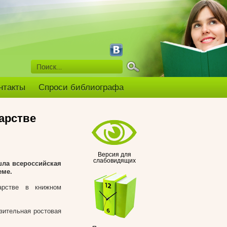
нтакты
Спроси библиографа
арстве
Версия для
слабовидящих
шла всероссийская
еме.
арстве в книжном
азительная ростовая