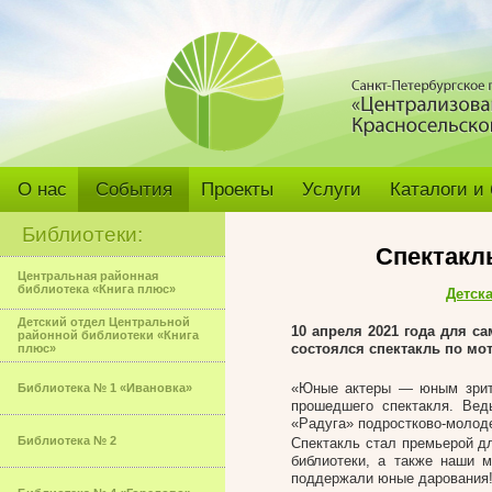
О нас
События
Проекты
Услуги
Каталоги и
Библиотеки:
Спектакл
Центральная районная
библиотека «Книга плюс»
Детск
Детский отдел Центральной
10 апреля 2021 года для с
районной библиотеки «Книга
состоялся спектакль по мо
плюс»
«Юные актеры — юным зрите
Библиотека № 1 «Ивановка»
прошедшего спектакля. Вед
«Радуга» подростково-молод
Библиотека № 2
Спектакль стал премьерой дл
библиотеки, а также наши 
поддержали юные дарования