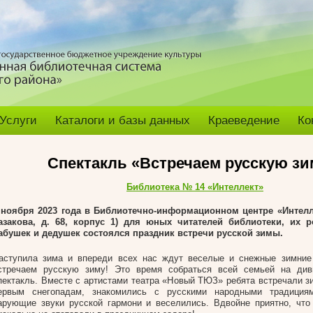
Услуги
Каталоги и базы данных
Краеведение
Ко
Спектакль «Встречаем русскую зи
Библиотека № 14 «Интеллект»
 ноября 2023 года в Библиотечно-информационном центре «Интелл
азакова, д. 68, корпус 1) для юных читателей библиотеки, их р
абушек и дедушек состоялся праздник встречи русской зимы.
аступила зима и впереди всех нас ждут веселые и снежные зимние 
стречаем русскую зиму! Это время собраться всей семьей на див
пектакль. Вместе с артистами театра «Новый ТЮЗ» ребята встречали з
ервым снегопадам, знакомились с русскими народными традиция
арующие звуки русской гармони и веселились. Вдвойне приятно, что