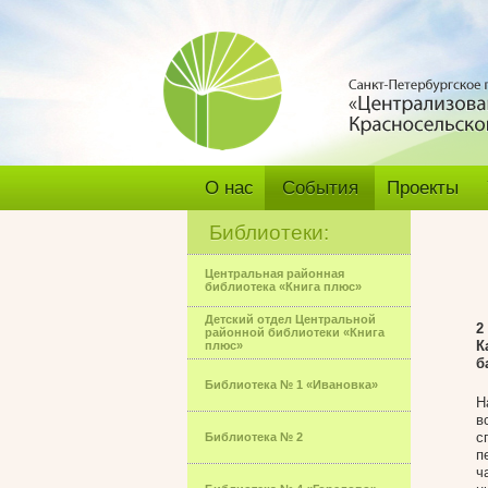
О нас
События
Проекты
Библиотеки:
Центральная районная
библиотека «Книга плюс»
Детский отдел Центральной
2
районной библиотеки «Книга
К
плюс»
б
Библиотека № 1 «Ивановка»
Н
в
с
Библиотека № 2
п
ч