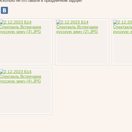
исколько не отставали в праздничном задоре!