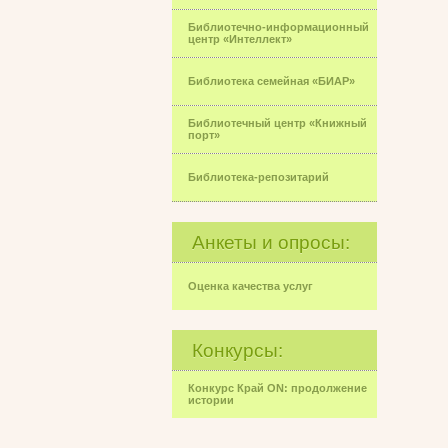
Библиотечно-информационный
центр «Интеллект»
Библиотека семейная «БИАР»
Библиотечный центр «Книжный
порт»
Библиотека-репозитарий
Анкеты и опросы:
Оценка качества услуг
Конкурсы:
Конкурс Край ON: продолжение
истории