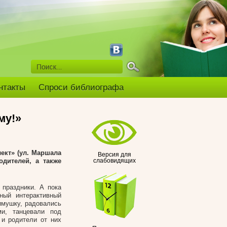
нтакты
Спроси библиографа
му!»
ект» (ул. Маршала
Версия для
одителей, а также
слабовидящих
праздники. А пока
ный интерактивный
имушку, радовались
ми, танцевали под
 и родители от них