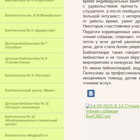
Библиотека № 4 «Горелово»
время индивидуальных занят
с удовольствием прочесть 
слушателя, а после пообщать
Библиотека им. А.Ф.Можайского
большой энтузиаст, с нетерп
от работы время, умеет д
Некоторые счастливчики учас
Библиотека № 6 «Дудергоф»
Педагоги коррекционных шко
чтения собакам, отмечают, ч
почти у всех детей увеличи
Детская библиотека № 7
речи, дети стали более увер
«Улыбка»
Библиотекари также говоря
библиотеки и не только беру
Детская библиотека № 8
мероприятиях и конкурсах би
«Синяя птица»
От имени библиотекарей, ро
Галигузову за профессионал
Библиотека № 9 «Лигово»
неоценимую помощь детям в 
чтением вслух.
Библиотечный центр «Маяк»
Детская библиотека № 11
«Остров сокровищ»
Библиотека № 12
«Информационно-сервисный
центр»
Библиотека «МеДиаЛог»