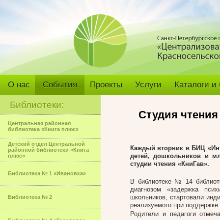
О нас
События
Проекты
Услуги
Каталоги и
Библиотеки:
Студия чтения
Центральная районная
библиотека «Книга плюс»
Детский отдел Центральной
Каждый вторник
в
БИЦ «Ин
районной библиотеки «Книга
детей, дошкольников и м
плюс»
студии чтения «КниГав».
Библиотека № 1 «Ивановка»
В библиотеке № 14 библиот
диагнозом «задержка псих
школьников, стартовали инди
Библиотека № 2
реализуемого при поддержке 
Родители и педагоги отмеч