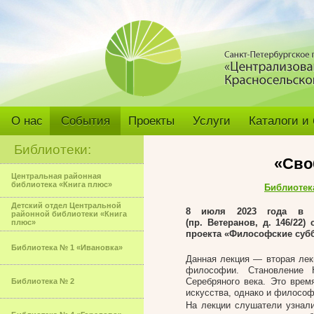
О нас
События
Проекты
Услуги
Каталоги и
Библиотеки:
«Сво
Центральная районная
библиотека «Книга плюс»
Библиотек
Детский отдел Центральной
8 июля 2023 года в б
районной библиотеки «Книга
(пр. Ветеранов, д. 146/22
плюс»
проекта «Философские суб
Библиотека № 1 «Ивановка»
Данная лекция — вторая лек
философии. Становление 
Серебряного века. Это врем
Библиотека № 2
искусства, однако и филосо
На лекции слушатели узнал