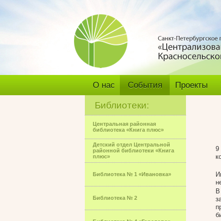
О нас
События
Проекты
Библиотеки:
Центральная районная
библиотека «Книга плюс»
Детский отдел Центральной
9
районной библиотеки «Книга
к
плюс»
И
Библиотека № 1 «Ивановка»
н
В
Библиотека № 2
з
п
б