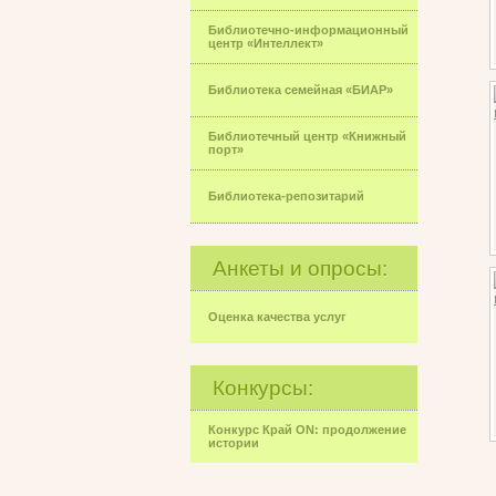
Библиотечно-информационный
центр «Интеллект»
Библиотека семейная «БИАР»
Библиотечный центр «Книжный
порт»
Библиотека-репозитарий
Анкеты и опросы:
Оценка качества услуг
Конкурсы:
Конкурс Край ON: продолжение
истории