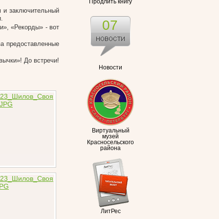
Продлить книгу
м и заключительный
.
07
и», «Рекорды» - вот
за предоставленные
вычки»! До встречи!
Новости
Виртуальный
музей
Красносельского
района
ЛитРес