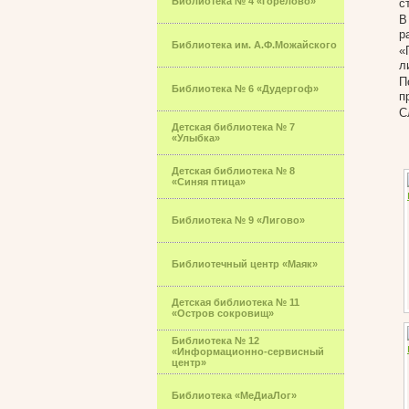
Библиотека № 4 «Горелово»
с
В
р
Библиотека им. А.Ф.Можайского
«
л
П
Библиотека № 6 «Дудергоф»
п
С
Детская библиотека № 7
«Улыбка»
Детская библиотека № 8
«Синяя птица»
Библиотека № 9 «Лигово»
Библиотечный центр «Маяк»
Детская библиотека № 11
«Остров сокровищ»
Библиотека № 12
«Информационно-сервисный
центр»
Библиотека «МеДиаЛог»