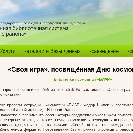
Услуги
Каталоги и базы данных
Краеведение
Ко
«Своя игра», посвящённая Дню космо
Библиотека семейная «БИАР»
 апреля в семейной библиотеке «БИАР» состоялась «Своя игра»
осмонавтики.
гру провели сотрудник библиотеки «БИАР» Фёдор Шилов и посетител
едавно бывший игроком, - Николай Рыков.
 качестве эксперимента организаторы предложили участникам поиграт
а неверные ответы, а также ввели возможность перекупать вопросы у
равила существуют в телеверсии «Своей игры», но прежде не 
иблиотечном формате. Нововведения были приняты игроками с радост