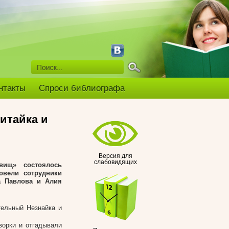
нтакты
Спроси библиографа
итайка и
Версия для
слабовидящих
вищ» состоялось
овели сотрудники
а Павлова и Алия
тельный Незнайка и
ворки и отгадывали