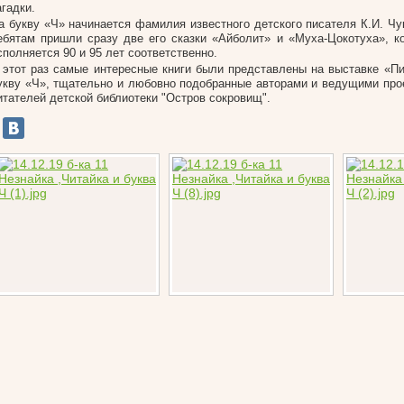
агадки.
а букву «Ч» начинается фамилия известного детского писателя К.И. Чук
ебятам пришли сразу две его сказки «Айболит» и «Муха-Цокотуха», к
сполняется 90 и 95 лет соответственно.
 этот раз самые интересные книги были представлены на выставке «Пи
укву «Ч», тщательно и любовно подобранные авторами и ведущими про
итателей детской библиотеки "Остров сокровищ".