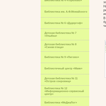
Библиотека № 4 «Горелово»
з
Н
р
Библиотека им. А.Ф.Можайского
и
В
б
Библиотека № 6 «Дудергоф»
ч
Детская библиотека № 7
«Улыбка»
Детская библиотека № 8
«Синяя птица»
Библиотека № 9 «Лигово»
Библиотечный центр «Маяк»
Детская библиотека № 11
«Остров сокровищ»
Библиотека № 12
«Информационно-сервисный
центр»
Библиотека «МеДиаЛог»