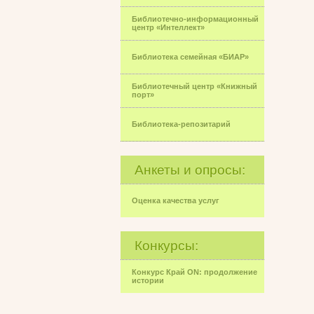
Библиотечно-информационный
центр «Интеллект»
Библиотека семейная «БИАР»
Библиотечный центр «Книжный
порт»
Библиотека-репозитарий
Анкеты и опросы:
Оценка качества услуг
Конкурсы:
Конкурс Край ON: продолжение
истории