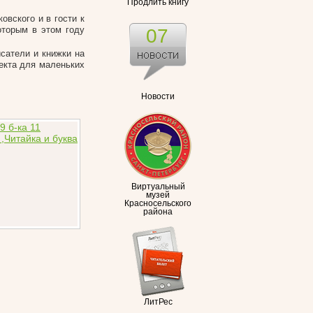
Продлить книгу
овского и в гости к
оторым в этом году
07
сатели и книжки на
екта для маленьких
Новости
Виртуальный
музей
Красносельского
района
ЛитРес