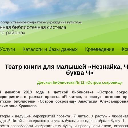
Услуги
Каталоги и базы данных
Краеведение
Ко
Театр книги для малышей «Незнайка, Ч
буква Ч»
Детская библиотека № 11 «Остров сокровищ»
4 декабря 2019 года в детской библиотеке «Остров сокро
ероприятие в рамках проекта «Я читаю, я расту», которое пр
етской библиотеки «Остров сокровищ» Анастасия Александровн
ахимовна Кудашева.
вторы и ведущие мероприятий проекта «Я читаю, я расту» - любозна
удрый Читайка, продолжают изучать буквы и сегодня выбрали букву Ч.
ебята попробовали изобразить эту букву и прослушали стихи, скорого