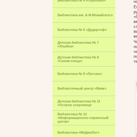
Библиотека № 4 «Горелово»
н
Е
р
Библиотека им. А.Ф.Можайского
«
в
с
Библиотека № 6 «Дудергоф»
в
в
Ч
Детская библиотека № 7
«Улыбка»
п
ч
п
Детская библиотека № 8
«Синяя птица»
т
Библиотека № 9 «Лигово»
Библиотечный центр «Маяк»
Детская библиотека № 11
«Остров сокровищ»
Библиотека № 12
«Информационно-сервисный
центр»
Библиотека «МеДиаЛог»