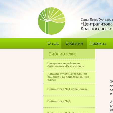
О нас
События
Проекты
Библиотеки:
Центральная районная
библиотека «Книга плюс»
Детский отдел Центральной
районной библиотеки «Книга
плюс»
1
о
Библиотека № 1 «Ивановка»
с
и
Библиотека № 2
А
м
и