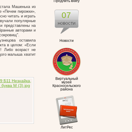
Продлить книгу
стала Машенька из
е «Печем пирожки»,
07
сно читать и играть
звучали популярные
ли представлены на
бранные авторами и
сокровищ".
узнецова оставила
Новости
кта в целом: «Если
! Либо возраст не
дого малыша хватит
Виртуальный
музей
Красносельского
района
ЛитРес