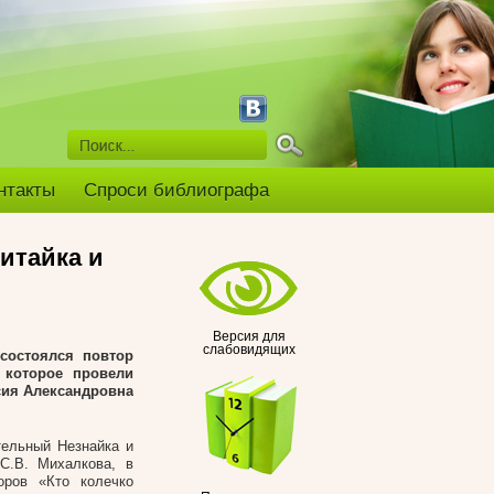
нтакты
Спроси библиографа
итайка и
Версия для
слабовидящих
 состоялся повтор
 которое провели
сия Александровна
тельный Незнайка и
С.В. Михалкова, в
оров «Кто колечко