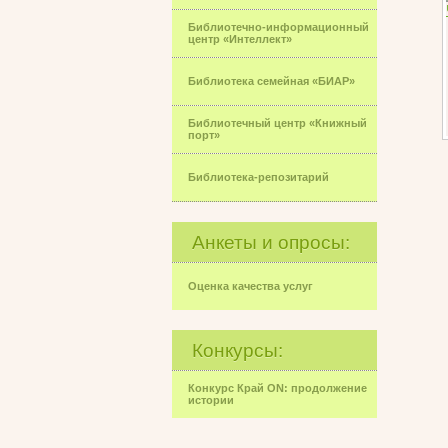
Библиотечно-информационный
центр «Интеллект»
Библиотека семейная «БИАР»
Библиотечный центр «Книжный
порт»
Библиотека-репозитарий
Анкеты и опросы:
Оценка качества услуг
Конкурсы:
Конкурс Край ON: продолжение
истории