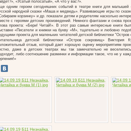
айдет?», «Усатый полосатый», «А что у вас?».
ще одним героем сегодняшних событий в театре книги для малышей 
усской народной сказки «Маша и медведь». Развивающие игры по сказк
Собираем корзинку» и др. показали детям и родителям насколько интере
месте с героями детских произведений. Немного фантазии и снова про
лова проекта: «Бери! Читай!». В этот раз самые интересные книги бы
ыставке «Писатели и книжки на букву «М», тщательно и любовно подо
едущими проекта для маленьких читателей детской библиотеки "Остров 
итательница детской библиотеки «Остров сокровищ» Виктория К
оложительный отзыв, который дает хорошую оценку мероприятиям прое
естно, даже в детских театрах мы так замечательно не веселились
одходит, либо соотношение разминки и информации такое, что не у каж
ерпения!»