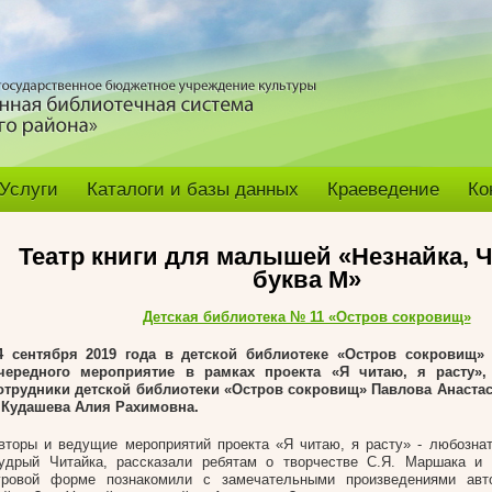
Услуги
Каталоги и базы данных
Краеведение
Ко
Театр книги для малышей «Незнайка, Ч
буква М»
Детская библиотека № 11 «Остров сокровищ»
4 сентября 2019 года в детской библиотеке «Остров сокровищ»
чередного мероприятие в рамках проекта «Я читаю, я расту»,
отрудники детской библиотеки «Остров сокровищ» Павлова Анаста
 Кудашева Алия Рахимовна.
вторы и ведущие мероприятий проекта «Я читаю, я расту» - любозна
удрый Читайка, рассказали ребятам о творчестве С.Я. Маршака и 
гровой форме познакомили с замечательными произведениями авт