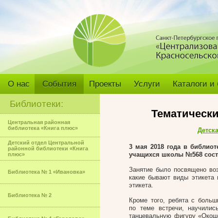
О нас
События
Проекты
Услуги
Каталоги и
Библиотеки:
Тематическ
Центральная районная
библиотека «Книга плюс»
Детск
Детский отдел Центральной
3 мая 2018 года в библиот
районной библиотеки «Книга
учащихся школы №568 сост
плюс»
Занятие было посвящено воз
Библиотека № 1 «Ивановка»
какие бывают виды этикета 
этикета.
Библиотека № 2
Кроме того, ребята с больш
по теме встречи, научилис
танцевальную фигуру «Окоше