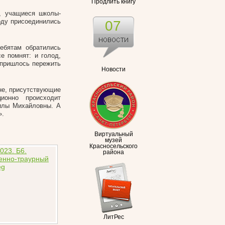
Продлить книгу
, учащиеся школы-
оду присоединились
07
ребятам обратились
е помнят: и голод,
 пришлось пережить
Новости
не, присутствующие
ионно происходит
илы Михайловны. А
».
Виртуальный
музей
Красносельского
района
ЛитРес