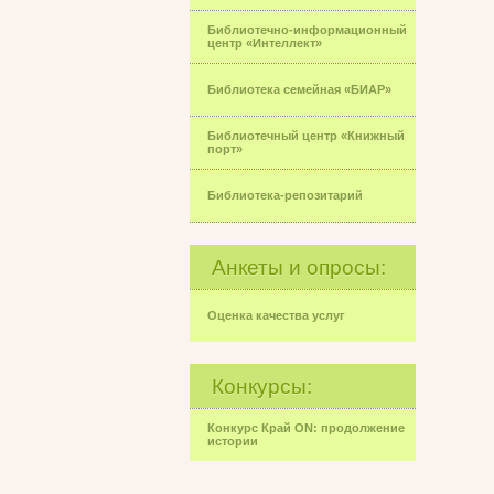
Библиотечно-информационный
центр «Интеллект»
Библиотека семейная «БИАР»
Библиотечный центр «Книжный
порт»
Библиотека-репозитарий
Анкеты и опросы:
Оценка качества услуг
Конкурсы:
Конкурс Край ON: продолжение
истории