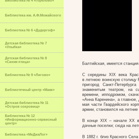
Библиотека № 4 «Горелово»
Библиотека им. А.Ф.Можайского
Библиотека № 6 «Дудергоф»
Детская библиотека № 7
«Улыбка»
Детская библиотека № 8
«Синяя птица»
Балтийская, имеется станция
С середины XIX века Крас
Библиотека № 9 «Лигово»
в летнюю воинскую столицу Р
пригород Санкт-Петербург
знаменитым театром, на с
Библиотечный центр «Маяк»
времени, ипподромом, скач
«Анна Каренина», а главное,
Детская библиотека № 11
мая части Гвардейского кор
«Остров сокровищ»
армии, становился на летние
Библиотека № 12
«Информационно-сервисный
В конце XIX – начале XX в
центр»
дачные поселки; сюда на лет
Библиотека «МеДиаЛог»
В 1882 г. близ Красного Сел