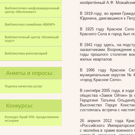
изобретённый А.Ф. Можайски
Библиотечно-информационный
центр «Интеллект»
В 1919 году, во время Гражд
Юденича, двигавшиеся к Петр
Библиотека семейная «БИАР»
В 1925 году Красное Село 
Красного Села в город был по
Библиотечный центр «Книжный
порт»
В 1941 году здесь, на подст
захватчиками. Возрождение у
Библиотека-репозитарий
годы прошлого столетия во
жилых кварталов.
В 1996 году Красное Сел
Анкеты и опросы:
муниципальным округом № 43
«город Красное Село».
Оценка качества услуг
В сентябре 2005 года, в ходе
общества «Замок Ойтин» (в 
Герцогиня Татьяна Ольденб
Конкурсы:
Высочество Герцог Конст
состоялась встреча с настоя
Конкурс Край ON: продолжение
26 апреля 2012 года Кра
истории
«Российского Императорск
с молебна в храме военного 