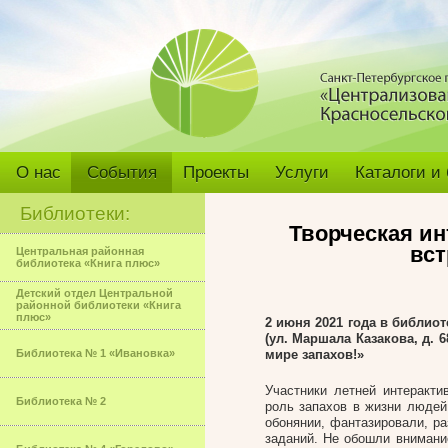
О нас
События
Проекты
Услуги
Каталоги и
Библиотеки:
Творческая ин
вст
Центральная районная
библиотека «Книга плюс»
Детский отдел Центральной
районной библиотеки «Книга
плюс»
2 июня 2021 года в библи
(ул. Маршала Казакова, д. 
Библиотека № 1 «Ивановка»
мире запахов!»
Участники летней интеракти
Библиотека № 2
роль запахов в жизни людей
обонянии, фантазировали, р
заданий. Не обошли внимани