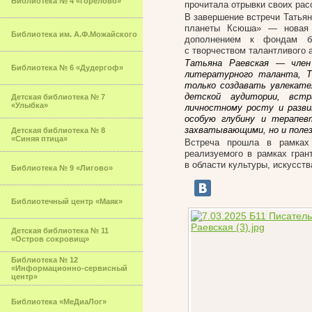
Библиотека № 4 «Горелово»
прочитала отрывки своих рас
В завершение встречи Татьян
планеты Ксюша» — новая п
Библиотека им. А.Ф.Можайского
дополнением к фондам би
с творчеством талантливого 
Татьяна Раевская — член
Библиотека № 6 «Дудергоф»
литературного таланта, 
только создавать увлекате
детской аудитории, встр
Детская библиотека № 7
«Улыбка»
личностному росту и разв
особую глубину и терапев
захватывающими, но и полез
Детская библиотека № 8
«Синяя птица»
Встреча прошла в рамках 
реализуемого в рамках гран
в области культуры, искусств
Библиотека № 9 «Лигово»
Библиотечный центр «Маяк»
Детская библиотека № 11
«Остров сокровищ»
Библиотека № 12
«Информационно-сервисный
центр»
Библиотека «МеДиаЛог»