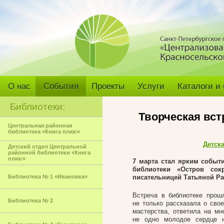
О нас
События
Проекты
Услуги
Каталоги и
Библиотеки:
Творческая вст
Центральная районная
библиотека «Книга плюс»
Детск
Детский отдел Центральной
районной библиотеки «Книга
плюс»
7 марта стал ярким событ
библиотеки «Остров сок
Библиотека № 1 «Ивановка»
писательницей Татьяной Ра
Встреча в библиотеке прош
Библиотека № 2
не только рассказала о сво
мастерства, ответила на мн
не одно молодое сердце н