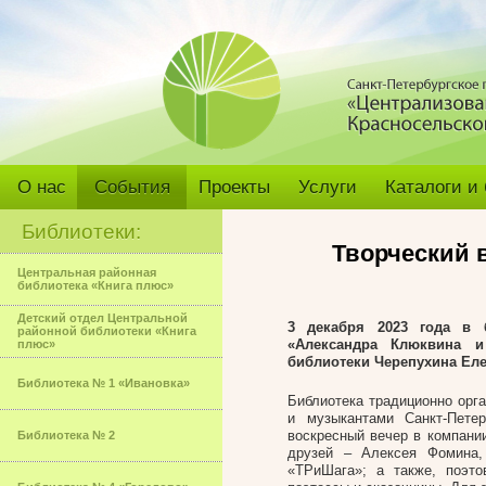
О нас
События
Проекты
Услуги
Каталоги и
Библиотеки:
Творческий 
Центральная районная
библиотека «Книга плюс»
Детский отдел Центральной
3 декабря 2023 года в 
районной библиотеки «Книга
«Александра Клюквина и
плюс»
библиотеки Черепухина Еле
Библиотека № 1 «Ивановка»
Библиотека традиционно орг
и музыкантами Санкт-Пете
воскресный вечер в компании
Библиотека № 2
друзей – Алексея Фомина,
«ТРиШага»; а также, поэт