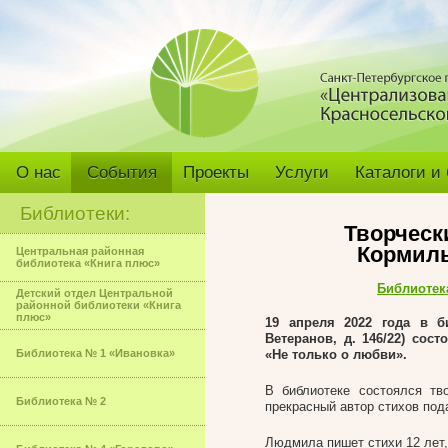
О нас
События
Проекты
Услуги
Каталоги и
Библиотеки:
Творческ
Кормиль
Центральная районная
библиотека «Книга плюс»
Библиотек
Детский отдел Центральной
районной библиотеки «Книга
плюс»
19 апреля 2022 года в б
Ветеранов, д. 146/22) со
Библиотека № 1 «Ивановка»
«Не только о любви».
В библиотеке состоялся т
Библиотека № 2
прекрасный автор стихов под
Людмила пишет стихи 12 лет, 