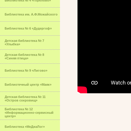
Библиотека № 4 «Горелово»
Библиотека им. А.Ф.Можайского
Библиотека № 6 «Дудергоф»
Детская библиотека № 7
«Улыбка»
Детская библиотека № 8
«Синяя птица»
Библиотека № 9 «Лигово»
Библиотечный центр «Маяк»
Детская библиотека № 11
«Остров сокровищ»
Библиотека № 12
«Информационно-сервисный
центр»
Библиотека «МеДиаЛог»