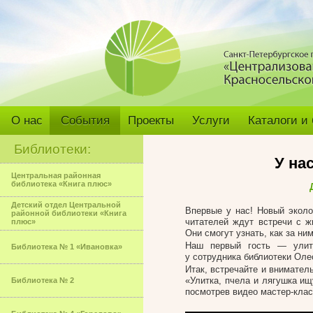
О нас
События
Проекты
Услуги
Каталоги и
Библиотеки:
У на
Центральная районная
библиотека «Книга плюс»
Детский отдел Центральной
Впервые у нас! Новый эколо
районной библиотеки «Книга
читателей ждут встречи с 
плюс»
Они смогут узнать, как за ни
Наш первый гость — улитк
Библиотека № 1 «Ивановка»
у сотрудника библиотеки Ол
Итак, встречайте и внимател
«Улитка, пчела и лягушка ищ
Библиотека № 2
посмотрев видео мастер-клас