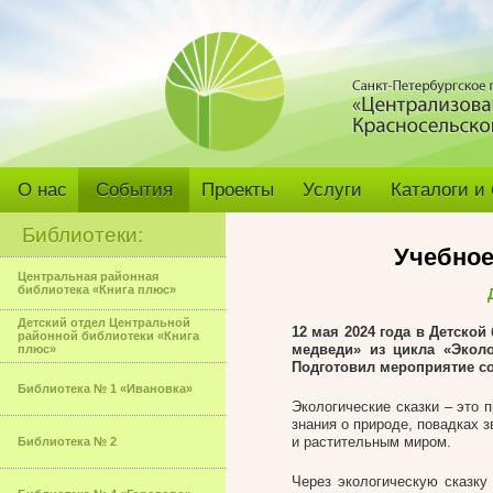
О нас
События
Проекты
Услуги
Каталоги и
Библиотеки:
Учебное
Центральная районная
библиотека «Книга плюс»
Детский отдел Центральной
12 мая 2024 года
в Детской
районной библиотеки «Книга
медведи» из цикла «Эколо
плюс»
Подготовил мероприятие с
Библиотека № 1 «Ивановка»
Экологические сказки – это
знания о природе, повадках 
и растительным миром.
Библиотека № 2
Через экологическую сказку