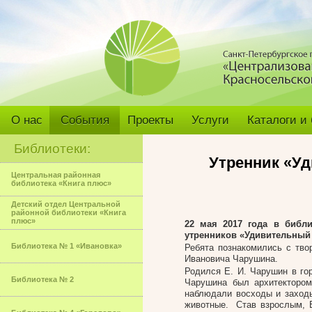
О нас
События
Проекты
Услуги
Каталоги и
Библиотеки:
Утренник «
Уд
Центральная районная
библиотека «Книга плюс»
Детский отдел Центральной
районной библиотеки «Книга
плюс»
22 мая 2017 года в библи
утренников «Удивительный 
Библиотека № 1 «Ивановка»
Ребята познакомились с тво
Ивановича Чарушина.
Родился Е. И. Чарушин в гор
Библиотека № 2
Чарушина был архитектором
наблюдали восходы и заходы
животные. Став взрослым, Е