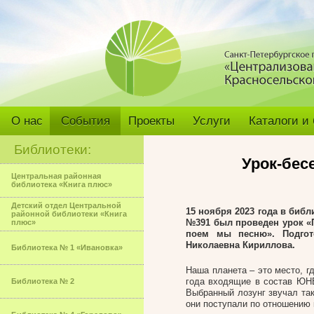
О нас
События
Проекты
Услуги
Каталоги и
Библиотеки:
Урок-бес
Центральная районная
библиотека «Книга плюс»
Детский отдел Центральной
15 ноября 2023 года в биб
районной библиотеки «Книга
№391 был проведен урок «П
плюс»
поем мы песню».
Подго
Николаевна Кириллова.
Библиотека № 1 «Ивановка»
Наша планета – это место, г
года входящие в состав ЮН
Библиотека № 2
Выбранный лозунг звучал так
они поступали по отношению 