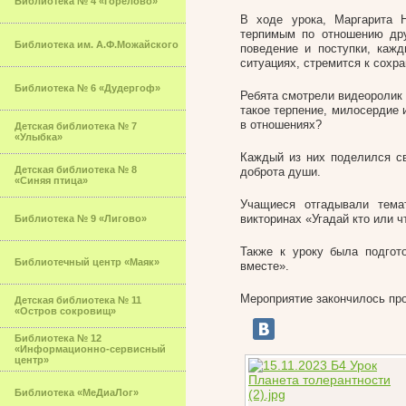
Библиотека № 4 «Горелово»
В ходе урока, Маргарита Н
терпимым по отношению друг
Библиотека им. А.Ф.Можайского
поведение и поступки, каж
ситуациях, стремится к сохр
Библиотека № 6 «Дудергоф»
Ребята смотрели видеоролик 
такое терпение, милосердие 
в отношениях?
Детская библиотека № 7
«Улыбка»
Каждый из них поделился св
Детская библиотека № 8
доброта души.
«Синяя птица»
Учащиеся отгадывали тема
викторинах «Угадай кто или ч
Библиотека № 9 «Лигово»
Также к уроку была подгот
Библиотечный центр «Маяк»
вместе».
Мероприятие закончилось пр
Детская библиотека № 11
«Остров сокровищ»
Библиотека № 12
«Информационно-сервисный
центр»
Библиотека «МеДиаЛог»