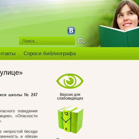
нтакты
Спроси библиографа
 улице»
щихся школы № 247
Версия для
слабовидящих
пасного поведения
омцем», «Опасности
».
в непростой беседе
овенность и обязан