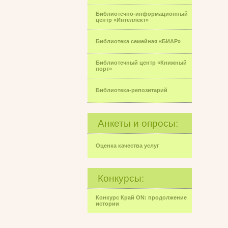
Библиотечно-информационный
центр «Интеллект»
Библиотека семейная «БИАР»
Библиотечный центр «Книжный
порт»
Библиотека-репозитарий
Анкеты и опросы:
Оценка качества услуг
Конкурсы:
Конкурс Край ON: продолжение
истории