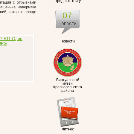
Продлить книгу
нтация с отрывками
Машенька наверняка
аций, которые проще
07
Новости
Виртуальный
музей
Красносельского
района
ЛитРес