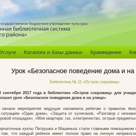
Услуги
Каталоги и базы данных
Краеведение
Ко
Урок «Безопасное поведение дома и на
Библиотека № 11 «Остров сокровищ»
3 сентября 2017 года в библиотеке «Остров сокровищ» для уча
рошел урок «Безопасное поведение дома и на улице»
 начале мероприятия ведущая напомнила ребятам о правилах безо
 ситуациях «Один дома», «Защита от хулиганов, «Разговор с незнак
гровой площадки», «Моя квартира: газ, электричество, острые предметы
ерчаточные куклы Петрушка и Машенька стали главными помощником 
 том, что каждый ребенок имеет полное право на личную неприкосн