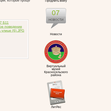
аций, которые проще
Продлить книгу
07
Новости
Виртуальный
музей
Красносельского
района
ЛитРес