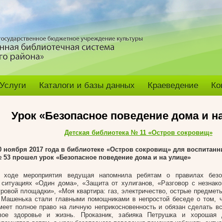
Услуги
Каталоги и базы данных
Краеведение
Ко
Урок «Безопасное поведение дома и н
Детская библиотека № 11 «Остров сокровищ»
0 ноября 2017 года в библиотеке «Остров сокровищ» для воспитанн
 53 прошел урок «Безопасное поведение дома и на улице»
 ходе мероприятия ведущая напомнила ребятам о правилах безо
 ситуациях «Один дома», «Защита от хулиганов, «Разговор с незнак
гровой площадки», «Моя квартира: газ, электричество, острые предмет
 Машенька стали главными помощниками в непростой беседе о том, 
меет полное право на личную неприкосновенность и обязан сделать вс
вое здоровье и жизнь. Проказник, забияка Петрушка и хорошая