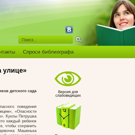
нтакты
Спроси библиографа
а улице»
иков детского сада
Версия для
слабовидящих
пасного поведения
омцем», «Опасности
ы». Куклы Петрушка
что каждый ребенок
е, чтобы сохранить
 девочка Машенька