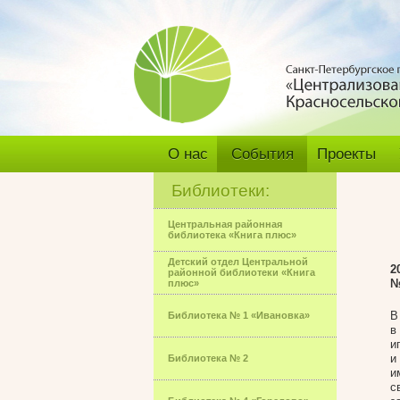
О нас
События
Проекты
Библиотеки:
Центральная районная
библиотека «Книга плюс»
Детский отдел Центральной
2
районной библиотеки «Книга
№
плюс»
В
Библиотека № 1 «Ивановка»
в
и
и
Библиотека № 2
и
с