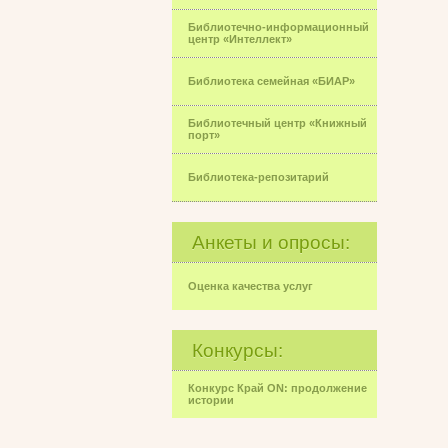
Библиотечно-информационный
центр «Интеллект»
Библиотека семейная «БИАР»
Библиотечный центр «Книжный
порт»
Библиотека-репозитарий
Анкеты и опросы:
Оценка качества услуг
Конкурсы:
Конкурс Край ON: продолжение
истории