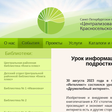
О нас
События
Проекты
Услуги
Каталоги и
Библиотеки:
Урок информац
подростк
Центральная районная
библиотека «Книга плюс»
Детский отдел Центральной
районной библиотеки «Книга
плюс»
30 августа 2023 года в
«Интеллект» состоялся ур
Библиотека № 1 «Ивановка»
«Дружелюбный интернет».
Изобретение и внедрение 
Библиотека № 2
книгопечатания в XV столетии
просвещает и экономит наше
интернета есть и другие стор